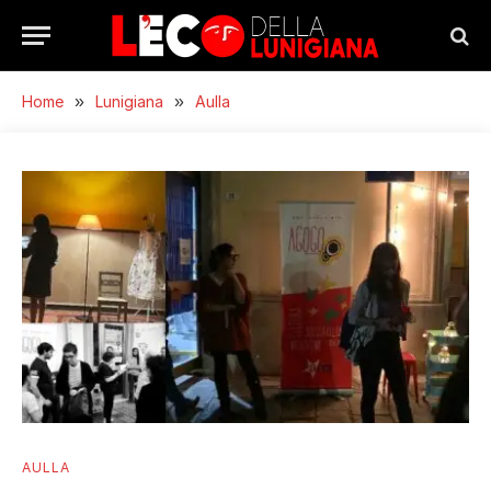
Home
»
Lunigiana
»
Aulla
AULLA