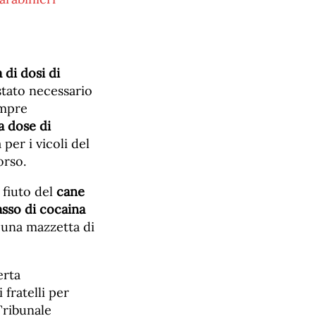
 di dosi di
stato necessario
empre
a dose di
 per i vicoli del
orso.
 fiuto del
cane
asso di cocaina
 una mazzetta di
erta
fratelli per
 Tribunale