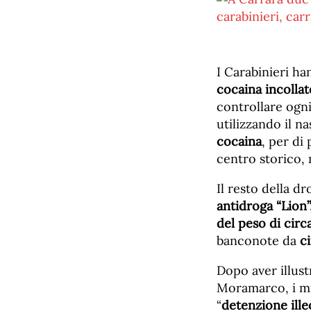
I Carabinieri ha
cocaina incollat
controllare ogn
utilizzando il n
cocaina
, per di 
centro storico, 
Il resto della d
antidroga “Lion”
del peso di cir
banconote da
ci
Dopo aver illust
Moramarco, i mil
“
detenzione ille