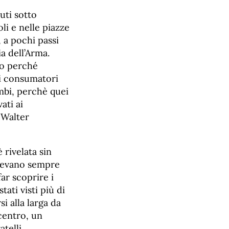
uti sotto
li e nelle piazze
 a pochi passi
a dell’Arma.
io perché
ai consumatori
ambi, perchè quei
ati ai
 Walter
 rivelata sin
uovevano sempre
ar scoprire i
ati visti più di
i alla larga da
 centro, un
telli.