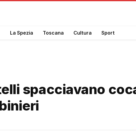
a
La Spezia
Toscana
Cultura
Sport
elli spacciavano coca
inieri