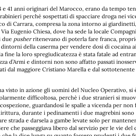
38 e 41 anni originari del Marocco, erano da tempo ten
rabinieri perché sospettati di spacciare droga nei vico
co di Carrara, compresa la zona intorno ai giardinetti,
i Via Eugenio Chiesa, dove ha sede la locale Compagni
i due
pusher
ritenevano di poterla fare franca, propr
i dintorni della caserma per vendere dosi di cocaina 
la fine la loro spregiudicatezza è stata fatale ad entr
azza d’Armi e dintorni non sono affatto passati inosserv
ati dal maggiore Cristiano Marella e dal sottotenente
ha visto in azione gli uomini del Nucleo Operativo, si è
icolarmente difficoltosa, perchè i due stranieri si m
cospezione, guardandosi le spalle a vicenda per non f
dirittura, durante i pedinamenti i due magrebini sono st
re strada e darsela a gambe levate solo per manteners
ere che passeggiava libero dal servizio per le vie del
he la dice lunga su quanto fossero prudenti i due fra