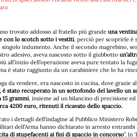
nno trovato addosso al fratello più grande
una ventina
e con lo scotch sotto i vestiti
, perciò per scoprirle è 
i singolo indumento. Anche il secondo magrebino, s
astro adesivo, aveva nascosto sotto il giubbotto
un’altr
più all’inizio dell’operazione aveva pure tentato la fuga
ma è stato raggiunto da un carabiniere che lo ha rinc
roga da vendere, era nascosto in cucina, dove grazie al
, è stato recuperato in un sottofondo del lavello un s
ca 15 grammi
, insieme ad un bilancino di precisione ed
rca 4200 euro, ritenuti il ricavato dello spaccio.
rato i dettagli dell’indagine al Pubblico Ministero Rob
itari dell’Arma hanno dichiarato in arresto entrambi i 
cita di stupefacenti ai fini di spaccio in concorso
”. In