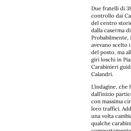
Due fratelli di 
controllo dai Ca
del centro stori
dalla caserma d
Probabilmente, 
avevano scelto 
del posto, ma al
giri loschi in Pi
Carabinieri guid
Calandri.
L’indagine, che 
dall’inizio part
con massima cir
loro traffici. Ad
una volta cambia
qualche carabini
comportamento c