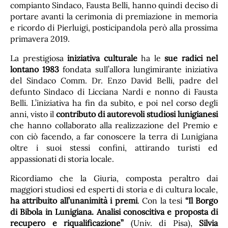
compianto Sindaco, Fausta Belli, hanno quindi deciso di
portare avanti la cerimonia di premiazione in memoria
e ricordo di Pierluigi, posticipandola però alla prossima
primavera 2019.
La prestigiosa
iniziativa culturale
ha le
sue radici nel
lontano 1983
fondata sull’allora lungimirante iniziativa
del Sindaco Comm. Dr. Enzo David Belli, padre del
defunto Sindaco di Licciana Nardi e nonno di Fausta
Belli. L’iniziativa ha fin da subito, e poi nel corso degli
anni, visto il
contributo di autorevoli studiosi lunigianesi
che hanno collaborato alla realizzazione del Premio e
con ciò facendo, a far conoscere la terra di Lunigiana
oltre i suoi stessi confini, attirando turisti ed
appassionati di storia locale.
Ricordiamo che la Giuria, composta peraltro dai
maggiori studiosi ed esperti di storia e di cultura locale,
ha attribuito all’unanimità i premi
. Con la tesi
“Il Borgo
di Bibola in Lunigiana. Analisi conoscitiva e proposta di
recupero e riqualificazione”
(Univ. di Pisa),
Silvia