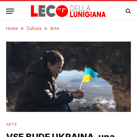
Home
»
Cultura
»
Arte
ARTE
VSE BUDE UKRAINA, una