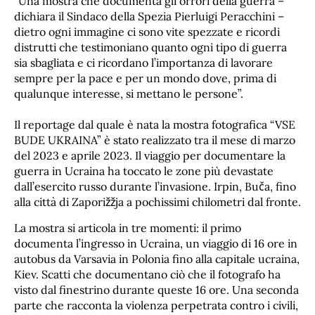
“Una mostra che documenta gli orrori della guerra –
dichiara il Sindaco della Spezia Pierluigi Peracchini –
dietro ogni immagine ci sono vite spezzate e ricordi
distrutti che testimoniano quanto ogni tipo di guerra
sia sbagliata e ci ricordano l’importanza di lavorare
sempre per la pace e per un mondo dove, prima di
qualunque interesse, si mettano le persone”.
Il reportage dal quale è nata la mostra fotografica “VSE
BUDE UKRAINA” è stato realizzato tra il mese di marzo
del 2023 e aprile 2023. Il viaggio per documentare la
guerra in Ucraina ha toccato le zone più devastate
dall’esercito russo durante l’invasione. Irpin, Buča, fino
alla città di Zaporižžja a pochissimi chilometri dal fronte.
La mostra si articola in tre momenti: il primo
documenta l’ingresso in Ucraina, un viaggio di 16 ore in
autobus da Varsavia in Polonia fino alla capitale ucraina,
Kiev. Scatti che documentano ciò che il fotografo ha
visto dal finestrino durante queste 16 ore. Una seconda
parte che racconta la violenza perpetrata contro i civili,