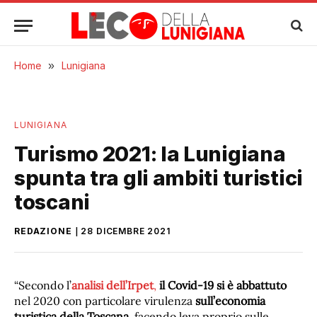
Home
»
Lunigiana
LUNIGIANA
Turismo 2021: la Lunigiana
spunta tra gli ambiti turistici
toscani
REDAZIONE
28 DICEMBRE 2021
“Secondo l’
analisi dell’Irpet
,
il Covid-19 si è abbattuto
nel 2020 con particolare virulenza
sull’economia
turistica della Toscana
, facendo leva proprio sulle