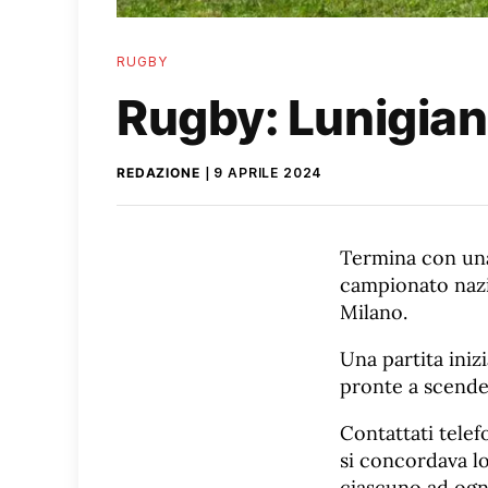
RUGBY
Rugby: Lunigian
REDAZIONE
9 APRILE 2024
Termina con una 
campionato nazi
Milano.
Una partita iniz
pronte a scender
Contattati telef
si concordava lo
ciascuno ad ogn