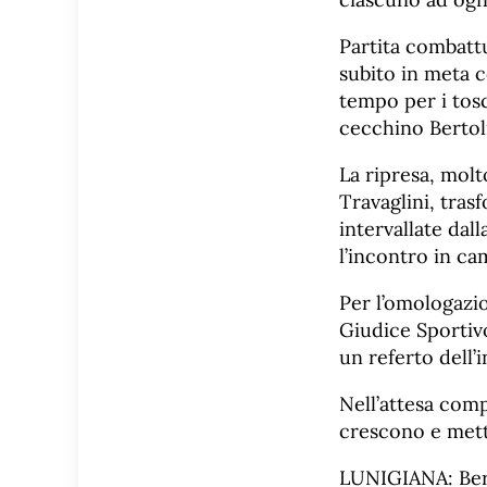
Partita combatt
subito in meta 
tempo per i tosc
cecchino Bertoli
La ripresa, molt
Travaglini, tras
intervallate dal
l’incontro in ca
Per l’omologazi
Giudice Sportivo
un referto dell’
Nell’attesa com
crescono e mett
LUNIGIANA: Bertol