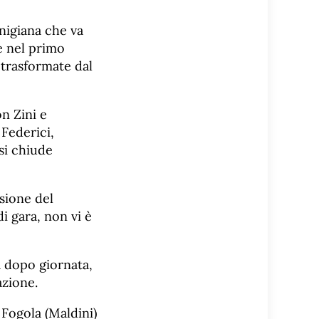
nigiana che va
e nel primo
 trasformate dal
n Zini e
 Federici,
si chiude
sione del
i gara, non vi è
 dopo giornata,
azione.
 Fogola (Maldini)