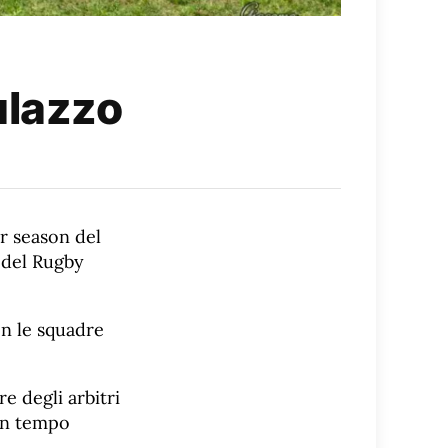
ulazzo
ar season del
 del Rugby
on le squadre
e degli arbitri
 un tempo