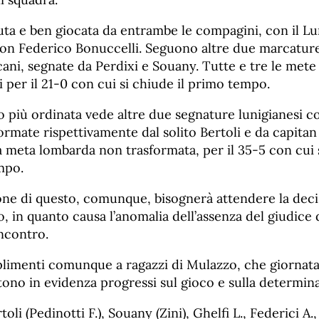
uta e ben giocata da entrambe le compagini, con il Lu
con Federico Bonuccelli. Seguono altre due marcatur
ani, segnate da Perdixi e Souany. Tutte e tre le mete
 per il 21-0 con cui si chiude il primo tempo.
o più ordinata vede altre due segnature lunigianesi co
formate rispettivamente dal solito Bertoli e da capitan
la meta lombarda non trasformata, per il 35-5 con cui 
mpo.
one di questo, comunque, bisognerà attendere la deci
, in quanto causa l’anomalia dell’assenza del giudice d
incontro.
plimenti comunque a ragazzi di Mulazzo, che giornata
ono in evidenza progressi sul gioco e sulla determin
i (Pedinotti F.), Souany (Zini), Ghelfi L., Federici A.,