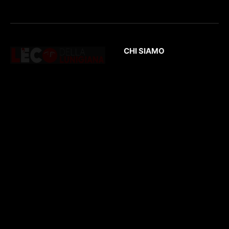
CHI SIAMO
L’Eco
della Lunigiana
è un quotidiano
Testata giornalistica
online dedicato al
registrata presso il
territorio lunigianese
Tribunale di Massa
e non solo. Con
con il numero di
interviste, inchieste,
registrazione
196/1
video,
del 04/2015
.
approfondimenti e
Iscrizione
ROC. N.
report di eventi
36086
.
culturali e sportivi.
D
irettore