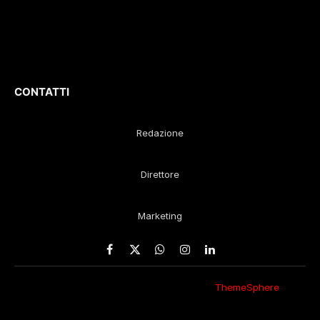
Responsabile
:
Gustavo Diego
Remaggi
CONTATTI
Redazione
Direttore
Marketing
Facebook
X
WhatsApp
Instagram
LinkedIn
(Twitter)
© 2026 Eco della Lunigiana. Un design
ThemeSphere
,
rielaborato in redazione.