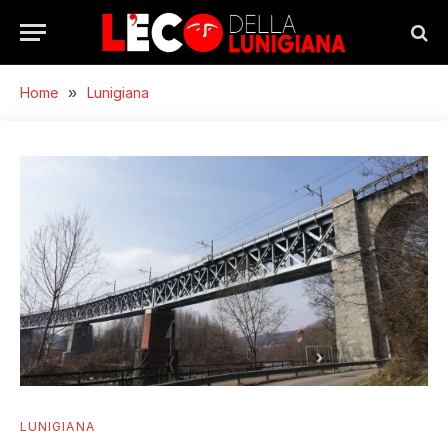
Home
»
Lunigiana
LUNIGIANA