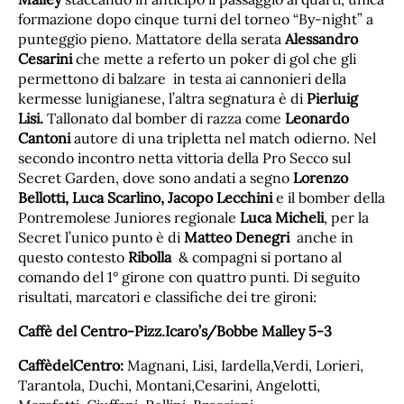
formazione dopo cinque turni del torneo “By-night” a
punteggio pieno. Mattatore della serata
Alessandro
Cesarini
che mette a referto un poker di gol che gli
permettono di balzare in testa ai cannonieri della
kermesse lunigianese, l’altra segnatura è di
Pierluig
Lisi.
Tallonato dal bomber di razza come
Leonardo
Cantoni
autore di una tripletta nel match odierno. Nel
secondo incontro netta vittoria della Pro Secco sul
Secret Garden, dove sono andati a segno
Lorenzo
Bellotti, Luca Scarlino, Jacopo Lecchini
e il bomber della
Pontremolese Juniores regionale
Luca Micheli
, per la
Secret l’unico punto è di
Matteo Denegri
anche in
questo contesto
Ribolla
& compagni si portano al
comando del 1° girone con quattro punti. Di seguito
risultati, marcatori e classifiche dei tre gironi:
Caffè del Centro-Pizz.Icaro’s/Bobbe Malley 5-3
CaffèdelCentro:
Magnani, Lisi, Iardella,Verdi, Lorieri,
Tarantola, Duchi, Montani,Cesarini, Angelotti,