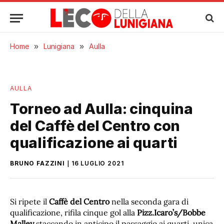
Home
»
Lunigiana
»
Aulla
AULLA
Torneo ad Aulla: cinquina
del Caffè del Centro con
qualificazione ai quarti
BRUNO FAZZINI
16 LUGLIO 2021
Si ripete il
Caffè del Centro
nella seconda gara di
qualificazione, rifila cinque gol alla
Pizz.Icaro’s/Bobbe
Malley
staccando in anticipo il passaggio ai quarti, unica