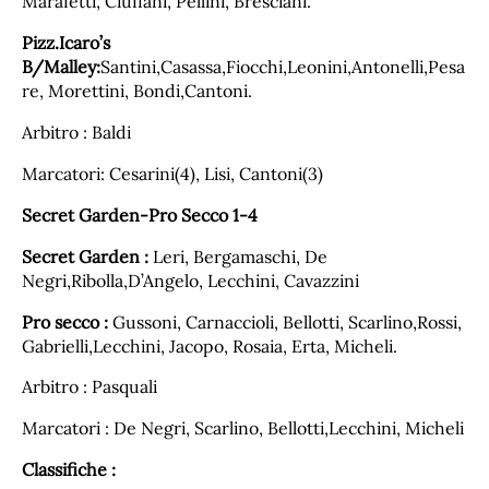
Marafetti, Ciuffani, Pellini, Bresciani.
Pizz.Icaro’s
B/Malley:
Santini,Casassa,Fiocchi,Leonini,Antonelli,Pesa
re, Morettini, Bondi,Cantoni.
Arbitro : Baldi
Marcatori: Cesarini(4), Lisi, Cantoni(3)
Secret Garden-Pro Secco 1-4
Secret Garden :
Leri, Bergamaschi, De
Negri,Ribolla,D’Angelo, Lecchini, Cavazzini
Pro secco :
Gussoni, Carnaccioli, Bellotti, Scarlino,Rossi,
Gabrielli,Lecchini, Jacopo, Rosaia, Erta, Micheli.
Arbitro : Pasquali
Marcatori : De Negri, Scarlino, Bellotti,Lecchini, Micheli
Classifiche :