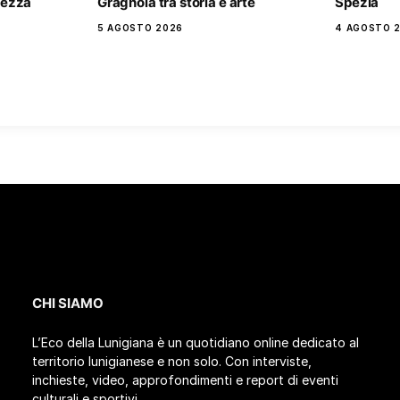
rtezza
Gragnola tra storia e arte
Spezia
5 AGOSTO 2026
4 AGOSTO 
CHI SIAMO
L’Eco della Lunigiana è un quotidiano online dedicato al
territorio lunigianese e non solo. Con interviste,
inchieste, video, approfondimenti e report di eventi
culturali e sportivi.