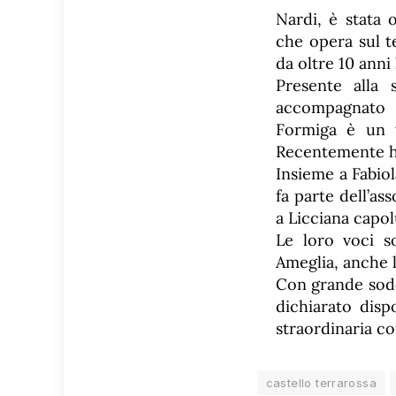
Nardi, è stata 
che opera sul t
da oltre 10 anni l
Presente alla s
accompagnato 
Formiga è un t
Recentemente ha
Insieme a Fabio
fa parte dell’a
a Licciana capo
Le loro voci s
Ameglia, anche l
Con grande sodd
dichiarato disp
straordinaria co
castello terrarossa