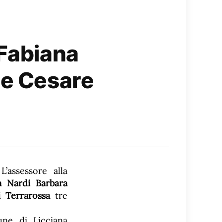
 Fabiana
 e Cesare
’assessore alla
a Nardi
Barbara
i Terrarossa
tre
une di Licciana