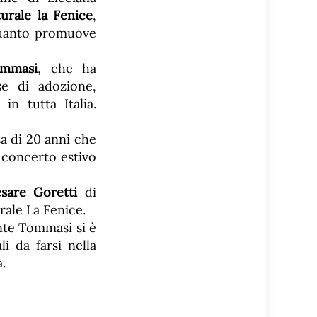
turale la Fenice
,
 quanto promuove
ommasi
, che ha
se di adozione,
n tutta Italia.
a di 20 anni che
 concerto estivo
sare Goretti
di
rale La Fenice.
nte Tommasi si è
i da farsi nella
.