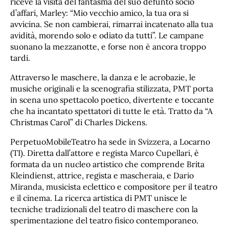
riceve la visita del fantasma del suo defunto socio
d’affari, Marley: “Mio vecchio amico, la tua ora si
avvicina. Se non cambierai, rimarrai incatenato alla tua
avidità, morendo solo e odiato da tutti”. Le campane
suonano la mezzanotte, e forse non è ancora troppo
tardi.
Attraverso le maschere, la danza e le acrobazie, le
musiche originali e la scenografia stilizzata, PMT porta
in scena uno spettacolo poetico, divertente e toccante
che ha incantato spettatori di tutte le età. Tratto da “A
Christmas Carol” di Charles Dickens.
PerpetuoMobileTeatro ha sede in Svizzera, a Locarno
(TI). Diretta dall’attore e regista Marco Cupellari, è
formata da un nucleo artistico che comprende Brita
Kleindienst, attrice, regista e mascheraia, e Dario
Miranda, musicista eclettico e compositore per il teatro
e il cinema. La ricerca artistica di PMT unisce le
tecniche tradizionali del teatro di maschere con la
sperimentazione del teatro fisico contemporaneo.