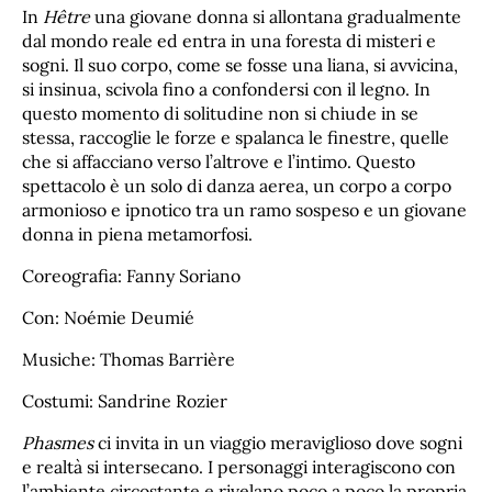
In
Hêtre
una giovane donna si allontana gradualmente
dal mondo reale ed entra in una foresta di misteri e
sogni. Il suo corpo, come se fosse una liana, si avvicina,
si insinua, scivola fino a confondersi con il legno. In
questo momento di solitudine non si chiude in se
stessa, raccoglie le forze e spalanca le finestre, quelle
che si affacciano verso l’altrove e l’intimo. Questo
spettacolo è un solo di danza aerea, un corpo a corpo
armonioso e ipnotico tra un ramo sospeso e un giovane
donna in piena metamorfosi.
Coreografia: Fanny Soriano
Con: Noémie Deumié
Musiche: Thomas Barrière
Costumi: Sandrine Rozier
Phasmes
ci invita in un viaggio meraviglioso dove sogni
e realtà si intersecano. I personaggi interagiscono con
l’ambiente circostante e rivelano poco a poco la propria