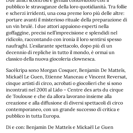
Due amici scontrosi e geniali condividono con il
pubblico le stravaganze della loro quotidianità. Tra follie
e scherzi irridenti, una cosa preme loro più delle altre:
portare avanti il misterioso rituale della preparazione di
un vin brulé. I due attori appaiono esperti nella
goffaggine, precisi nell’imprecisione e splendidi nel
ridicolo, raccontando con ironia il loro sentirsi spesso
naufraghi. L’esilarante spettacolo, dopo più di un
decennio di repliche in tutto il mondo, è ormai un
classico della nuova giocoleria clownesca.
Sacékripa sono Morgan Cosquer, Benjamin De Matteïs,
Mickaël Le Guen, Etienne Manceau e Vincent Reversat,
cinque artisti di circo, acrobati o giocolieri che si sono
incontrati nel 2001 al Lido – Centre des arts du cirque
de Toulouse e che da allora lavorano insieme alla
creazione e alla diffusione di diversi spettacoli di circo
contemporaneo, con un grande successo di critica e
pubblico in tutta Europa.
Di e con: Benjamin De Matteïs e Mickaël Le Guen