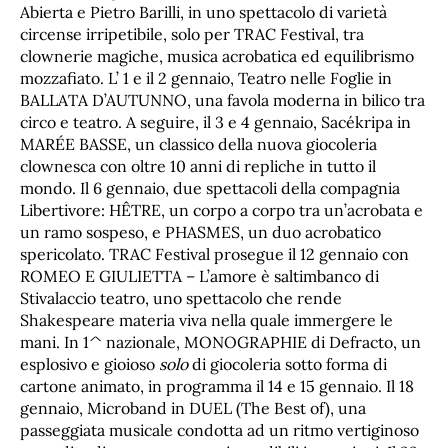
Abierta e Pietro Barilli, in uno spettacolo di varietà
circense irripetibile, solo per TRAC Festival, tra
clownerie magiche, musica acrobatica ed equilibrismo
mozzafiato. L’ 1 e il 2 gennaio, Teatro nelle Foglie in
BALLATA D’AUTUNNO, una favola moderna in bilico tra
circo e teatro. A seguire, il 3 e 4 gennaio, Sacékripa in
MARÉE BASSE, un classico della nuova giocoleria
clownesca con oltre 10 anni di repliche in tutto il
mondo. Il 6 gennaio, due spettacoli della compagnia
Libertivore: HÊTRE, un corpo a corpo tra un’acrobata e
un ramo sospeso, e PHASMES, un duo acrobatico
spericolato. TRAC Festival prosegue il 12 gennaio con
ROMEO E GIULIETTA – L’amore è saltimbanco di
Stivalaccio teatro, uno spettacolo che rende
Shakespeare materia viva nella quale immergere le
mani. In 1^ nazionale, MONOGRAPHIE di Defracto, un
esplosivo e gioioso
solo
di giocoleria sotto forma di
cartone animato, in programma il 14 e 15 gennaio. Il 18
gennaio, Microband in DUEL (The Best of), una
passeggiata musicale condotta ad un ritmo vertiginoso