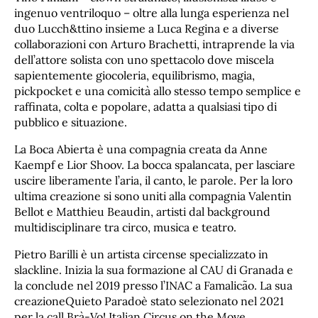
ingenuo ventriloquo – oltre alla lunga esperienza nel
duo Lucch&ttino insieme a Luca Regina e a diverse
collaborazioni con Arturo Brachetti, intraprende la via
dell’attore solista con uno spettacolo dove miscela
sapientemente giocoleria, equilibrismo, magia,
pickpocket e una comicità allo stesso tempo semplice e
raffinata, colta e popolare, adatta a qualsiasi tipo di
pubblico e situazione.
La Boca Abierta è una compagnia creata da Anne
Kaempf e Lior Shoov. La bocca spalancata, per lasciare
uscire liberamente l’aria, il canto, le parole. Per la loro
ultima creazione si sono uniti alla compagnia Valentin
Bellot e Matthieu Beaudin, artisti dal background
multidisciplinare tra circo, musica e teatro.
Pietro Barilli è un artista circense specializzato in
slackline. Inizia la sua formazione al CAU di Granada e
la conclude nel 2019 presso l’INAC a Famalicão. La sua
creazioneQuieto Paradoè stato selezionato nel 2021
per la call Brà-Vo! Italian Circus on the Move.