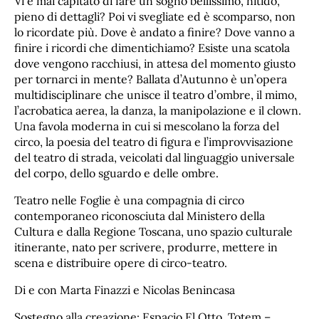
Vi è mai capitato di fare un sogno bellissimo, nitido,
pieno di dettagli? Poi vi svegliate ed è scomparso, non
lo ricordate più. Dove è andato a finire? Dove vanno a
finire i ricordi che dimentichiamo? Esiste una scatola
dove vengono racchiusi, in attesa del momento giusto
per tornarci in mente? Ballata d’Autunno è un’opera
multidisciplinare che unisce il teatro d’ombre, il mimo,
l’acrobatica aerea, la danza, la manipolazione e il clown.
Una favola moderna in cui si mescolano la forza del
circo, la poesia del teatro di figura e l’improvvisazione
del teatro di strada, veicolati dal linguaggio universale
del corpo, dello sguardo e delle ombre.
Teatro nelle Foglie è una compagnia di circo
contemporaneo riconosciuta dal Ministero della
Cultura e dalla Regione Toscana, uno spazio culturale
itinerante, nato per scrivere, produrre, mettere in
scena e distribuire opere di circo-teatro.
Di e con Marta Finazzi e Nicolas Benincasa
Sostegno alla creazione: Espacio El Otto, Totem –