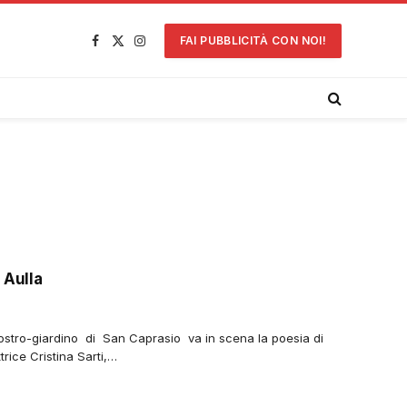
FAI PUBBLICITÀ CON NOI!
Facebook
X
Instagram
(Twitter)
 Aulla
iostro-giardino di San Caprasio va in scena la poesia di
trice Cristina Sarti,…