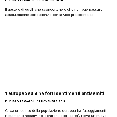
DI
DIEGO REMAGGI
30 MAGGIO 2020
Il gesto è di quelli che sconcertano e che non può passare
assolutamente sotto silenzio per la vice presidente ed…
1 europeo su 4 ha forti sentimenti antisemiti
DI
DIEGO REMAGGI
21 NOVEMBRE 2019
Circa un quarto della popolazione europea ha “atteggiamenti
nettamente negativi nei confronti degli ebrei”, rileva un nuovo