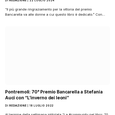
DI
REDAZIONE
22 LUGLIO 2024
“Il più grande ringraziamento per la vittoria del premio
Bancarella va alle donne a cui questo libro è dedicato.” Con…
Pontremoli: 70° Premio Bancarella a Stefania
Auci con “L’inverno dei leoni”
DI
REDAZIONE
18 LUGLIO 2022
Al termine della settimana intitolata “La #community nel libro: 70