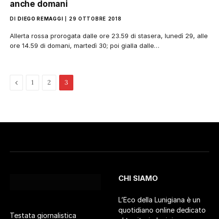
anche domani
DI
DIEGO REMAGGI
29 OTTOBRE 2018
Allerta rossa prorogata dalle ore 23.59 di stasera, lunedì 29, alle
ore 14.59 di domani, martedì 30; poi gialla dalle…
Pagina
1
2
3
precedente
CHI SIAMO
L’Eco della Lunigiana è un
quotidiano online dedicato
Testata giornalistica