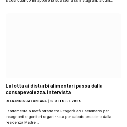
E così quando mi appare la sua storia su Instagram, alcuni…
La lotta ai disturbi alimentari passa dalla
consapevolezza. Intervista
DI
FRANCESCA FONTANA
16 OTTOBRE 2024
Esattamente a metà strada tra Pitagorà ed il seminario per
insegnanti e genitori organizzato per sabato prossimo dalla
residenza Madre…