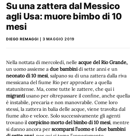
Su una zattera dal Messico
agli Usa: muore bimbo di 10
mesi
DIEGO REMAGGI
3 MAGGIO 2019
Nella nottata di mercoledì, nelle
acque del Rio Grande,
un uomo assieme a
due bambini
di sette anni e un
neonato di 10 mesi
, salpano su di una zattera dalla riva
messicana del fiume Rio per approdare a quella
statunitense. Ma, come tutte le zattere, che qui i
migranti
usano per oltrepassare il confine, anche quella
è instabile, precaria e non manovrabile. Come loro
stessi, la zattera in balia delle acque, viene travolta dal
fiume alto e veloce. Solo successivamente gli agenti
trovano il
corpicino morto del bimbo di 10 mesi
, mentre
si danno ancora per
scomparsi l’uomo e i due bambini
di sette anni
, per cui si teme l’annegamento.