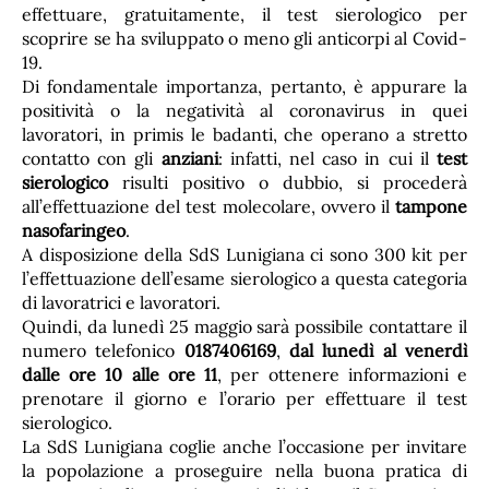
effettuare, gratuitamente, il test sierologico per
scoprire se ha sviluppato o meno gli anticorpi al Covid-
19.
Di fondamentale importanza, pertanto, è appurare la
positività o la negatività al coronavirus in quei
lavoratori, in primis le badanti, che operano a stretto
contatto con gli
anziani
: infatti, nel caso in cui il
test
sierologico
risulti positivo o dubbio, si procederà
all’effettuazione del test molecolare, ovvero il
tampone
nasofaringeo
.
A disposizione della SdS Lunigiana ci sono 300 kit per
l’effettuazione dell’esame sierologico a questa categoria
di lavoratrici e lavoratori.
Quindi, da lunedì 25 maggio sarà possibile contattare il
numero telefonico
0187406169
,
dal lunedì al venerdì
dalle ore 10 alle ore 11
, per ottenere informazioni e
prenotare il giorno e l’orario per effettuare il test
sierologico.
La SdS Lunigiana coglie anche l’occasione per invitare
la popolazione a proseguire nella buona pratica di