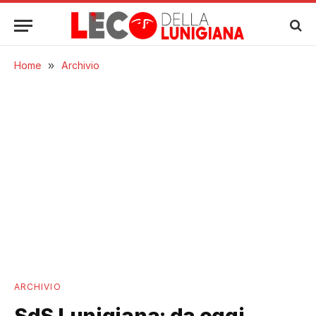
Home
»
Archivio
ARCHIVIO
SdS Lunigiana: da oggi