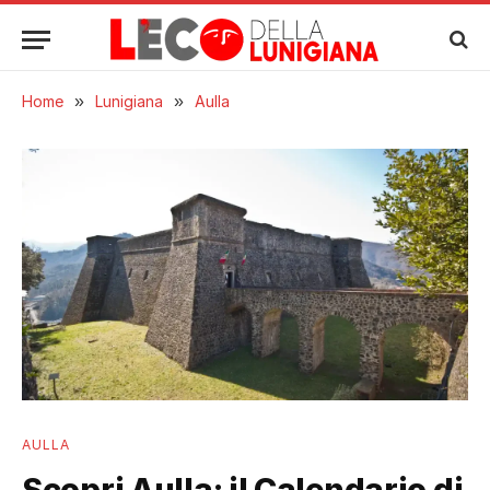
Home
»
Lunigiana
»
Aulla
AULLA
Scopri Aulla: il Calendario di