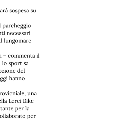
sarà sospesa su
el parcheggio
nti necessari
sul lungomare
va – commenta il
 lo sport sa
ozione del
oggi hanno
provicniale, una
lla Lerci Bike
ante per la
collaborato per