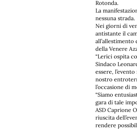
Rotonda.
La manifestazion
nessuna strada.
Nei giorni di ve
antistante il ca
all’allestimento 
della Venere Az
“Lerici ospita 
Sindaco Leonardo
essere, l’event
nostro entroterr
l’occasione di m
“Siamo entusiast
gara di tale imp
ASD Caprione Ou
riuscita dell’ev
rendere possibil