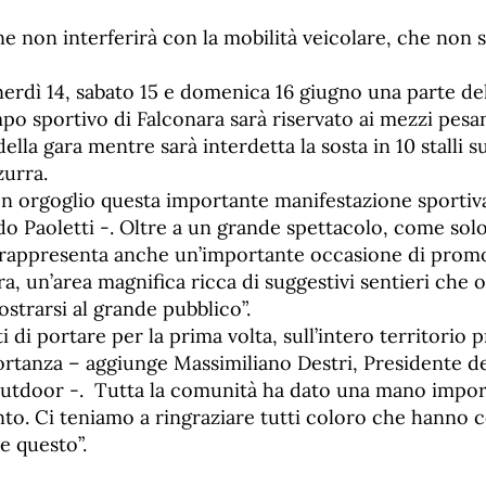
e non interferirà con la mobilità veicolare, che non 
nerdì 14, sabato 15 e domenica 16 giugno una parte d
mpo sportivo di Falconara sarà riservato ai mezzi pesa
della gara mentre sarà interdetta la sosta in 10 stalli 
zurra.
con orgoglio questa importante manifestazione sporti
 Paoletti -. Oltre a un grande spettacolo, come solo
o rappresenta anche un’importante occasione di prom
a, un’area magnifica ricca di suggestivi sentieri che 
ostrarsi al grande pubblico”.
i di portare per la prima volta, sull’intero territorio 
ortanza – aggiunge Massimiliano Destri, Presidente de
tdoor -. Tutta la comunità ha dato una mano import
ento. Ci teniamo a ringraziare tutti coloro che hanno 
e questo”.