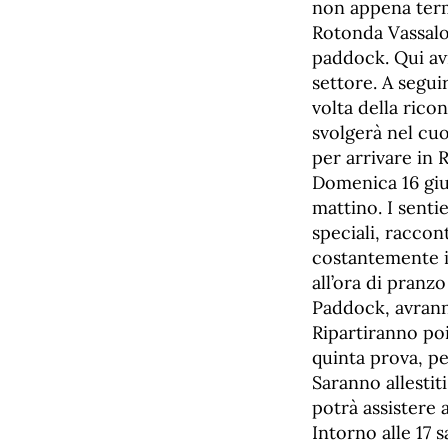
non appena termin
Rotonda Vassalo
paddock. Qui avr
settore. A seguir
volta della rico
svolgerà nel cuo
per arrivare in
Domenica 16 giug
mattino. I senti
speciali, racco
costantemente i
all’ora di pranz
Paddock, avrann
Ripartiranno poi
quinta prova, pe
Saranno allestiti
potrà assistere a
Intorno alle 17 s