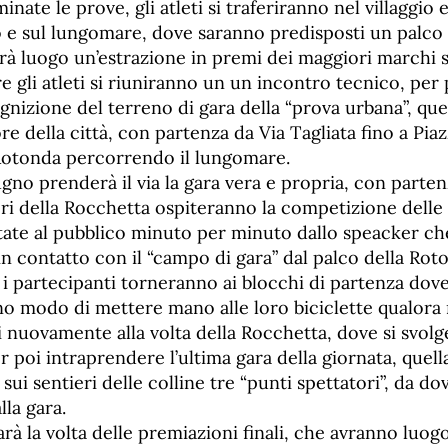
ate le prove, gli atleti si traferiranno nel villaggio e
 e sul lungomare, dove saranno predisposti un palco e
à luogo un’estrazione in premi dei maggiori marchi sp
e gli atleti si riuniranno un un incontro tecnico, per p
ngnizione del terreno di gara della “prova urbana”, quel
re della città, con partenza da Via Tagliata fino a Piaz
 Rotonda percorrendo il lungomare.
no prenderà il via la gara vera e propria, con partenz
eri della Rocchetta ospiteranno la competizione delle
ntate al pubblico minuto per minuto dallo speacker ch
n contatto con il “campo di gara” dal palco della Rot
o i partecipanti torneranno ai blocchi di partenza dove
o modo di mettere mano alle loro biciclette qualora 
 nuovamente alla volta della Rocchetta, dove si svolge
r poi intraprendere l’ultima gara della giornata, quell
 sui sentieri delle colline tre “punti spettatori”, da do
lla gara.
arà la volta delle premiazioni finali, che avranno luogo