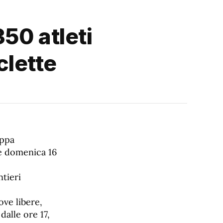
50 atleti
clette
appa
 e domenica 16
ntieri
ove libere,
dalle ore 17,