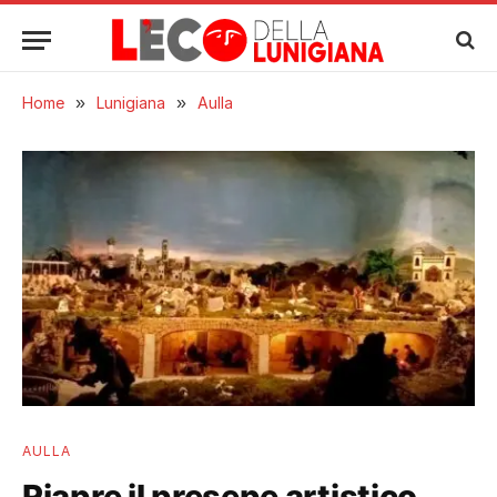
Home
»
Lunigiana
»
Aulla
AULLA
Riapre il presepe artistico