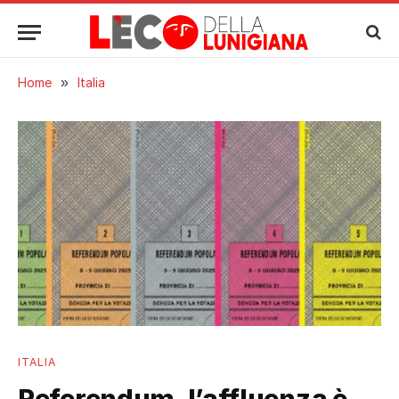
Home
»
Italia
ITALIA
Referendum, l’affluenza è