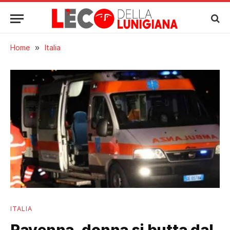
Home
»
Italia
ITALIA
Ravenna, donna si butta dal