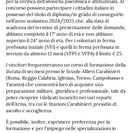
per la verifica dell’idoneità psicofisica e attitudinali). Al
concorso possono partecipare i cittadini italiani in
possesso del titolo di diploma/in grado di conseguirlo
nell’anno scolastico 2024/2025 che, alla data di
scadenza del termine di presentazione delle domande,
abbiano compiuto il 17° anno di età e non abbiano
superato il 24° anno di età. Per i volontari in ferma
prefissata iniziale (VFI) e quelli in ferma prefissata in
servizio da almeno 12 mesi (VFP1 e VFP4) il limite è 25.
I vincitori frequenteranno un corso di formazione della
durata di sei mesi presso le Scuole Allievi Carabinieri
(Roma, Reggio Calabria, Iglesias, Torino, Campobasso e
Taranto) che consentirà loro di acquisire una
preparazione militare, giuridica e professionale, tale da
poter ricoprire i delicati incarichi nei vari reparti
dell’Arma, tra cui le Stazioni Carabinieri: presidio di
ascolto e accoglienza.
È possibile, inoltre, esprimere preferenza per la
formazione e per l’impiego nelle specializzazioni in