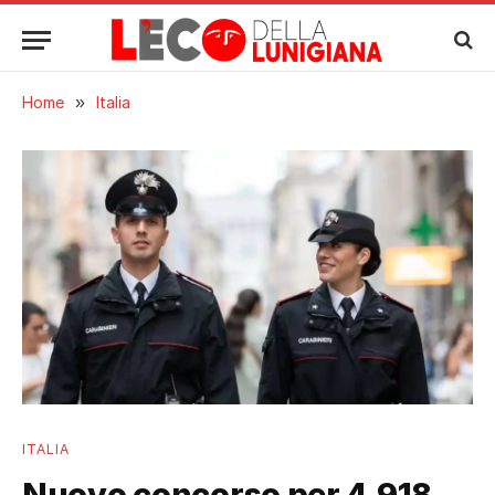
Home
»
Italia
ITALIA
Nuovo concorso per 4.918