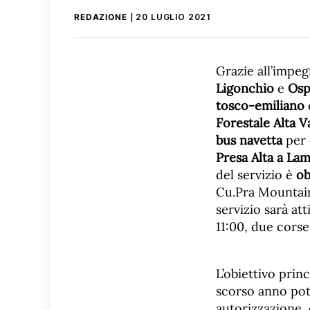
REDAZIONE
20 LUGLIO 2021
Grazie all’impe
Ligonchio
e
Osp
tosco-emiliano
Forestale Alta V
bus navetta
per 
Presa Alta a Lam
del servizio è
ob
Cu.Pra Mountain 
servizio sarà att
11:00, due corse
L’obiettivo prin
scorso anno pot
autorizzazione,