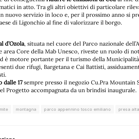
tici in atto. Tra gli altri obiettivi di particolare rile
 un nuovo servizio in loco e, per il prossimo anno si p
aese di Ligonchio al fine di valorizzare il borgo.
al d’Ozola
, situata nel cuore del Parco nazionale dell
e area Core della Mab Unesco, riveste un ruolo di no
ed è motore portante per il turismo della Municipalità
enti due rifugi, Bargetana e Cai Battisti, assiduamen
ti.
 dalle 17
sempre presso il negozio Cu.Pra Mountain Sh
el Progetto accompagnata da un brindisi inaugurale.
imite
montagna
parco appennino tosco emiliano
presa alt