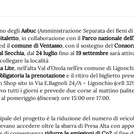
gno degli
Asbuc
(Amministrazione Separata dei Beni di 
italetto
, in collaborazione con il
Parco nazionale del
ed il
comune di Ventasso
, con il sostegno del
Consorz
al Secchia
, dal
24 luglio
fino al
19 settembre
sarà attiv
collegare la località
a Lite
, nell’alta Val d’Ozola nell’ex comune di Ligonch
bligatoria la prenotazione
e il ritiro del biglietto pre
Shop sito in Via E.Bagnoli 24/A – Ligonchio (cell 329.
ivo tutti i giorni e prevede due corse al mattino (salit
 al pomeriggio (discese): ore 15:00 ore 17:00.
cipale del progetto è la riduzione del numero di veicol
evano accedere oltre la sbarra di Presa Alta con appo
 e di conseguenza
ridurre le emissioni di Co2
al fine 