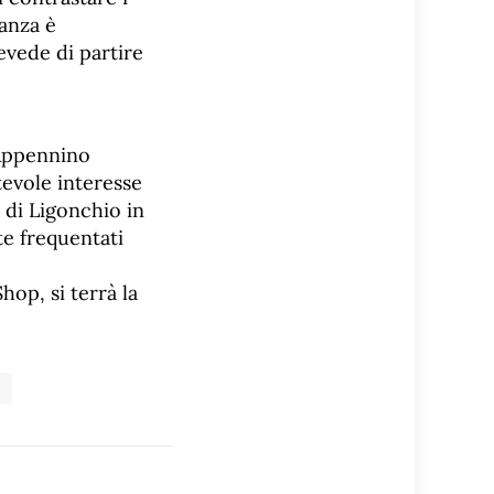
vanza è
revede di partire
’Appennino
tevole interesse
 di Ligonchio in
te frequentati
op, si terrà la
a