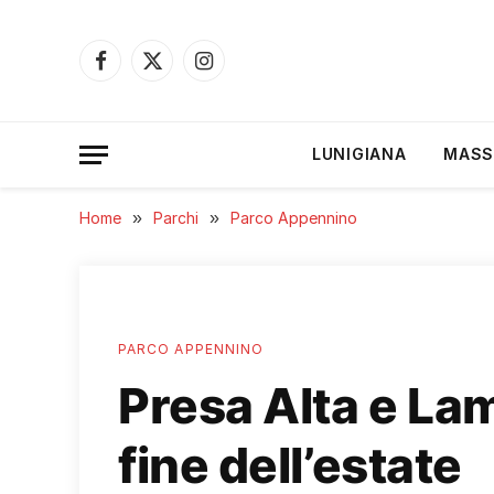
Facebook
X
Instagram
(Twitter)
LUNIGIANA
MASS
Home
»
Parchi
»
Parco Appennino
PARCO APPENNINO
Presa Alta e Lam
fine dell’estate