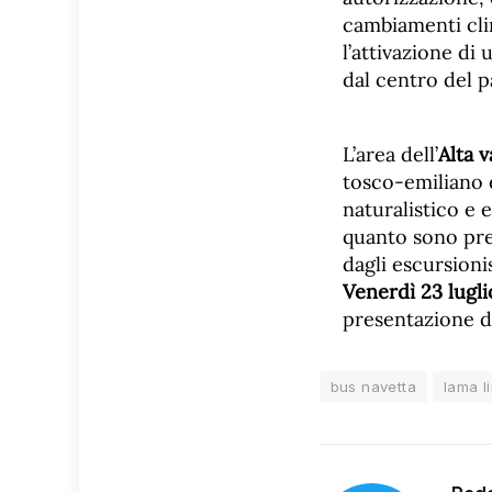
cambiamenti clima
l’attivazione di
dal centro del p
L’area dell’
Alta v
tosco-emiliano 
naturalistico e 
quanto sono pres
dagli escursionis
Venerdì 23 luglio
presentazione d
bus navetta
lama l