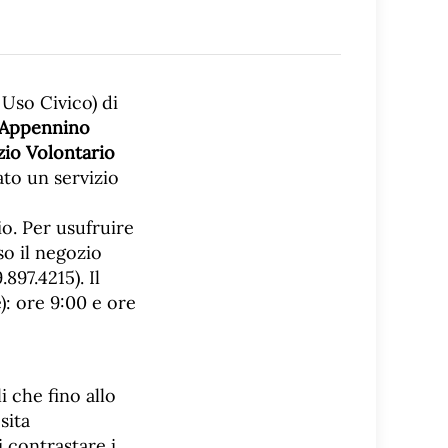
Uso Civico) di
l’Appennino
io Volontario
ato un servizio
io. Per usufruire
sso il negozio
897.4215). Il
e): ore 9:00 e ore
i che fino allo
sita
di contrastare i