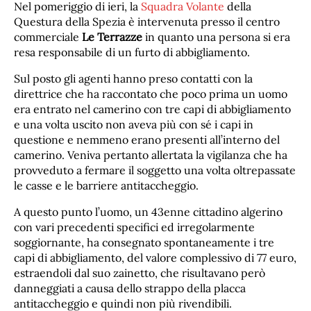
Nel pomeriggio di ieri, la
Squadra Volante
della
Questura della Spezia è intervenuta presso il centro
commerciale
Le Terrazze
in quanto una persona si era
resa responsabile di un furto di abbigliamento.
Sul posto gli agenti hanno preso contatti con la
direttrice che ha raccontato che poco prima un uomo
era entrato nel camerino con tre capi di abbigliamento
e una volta uscito non aveva più con sé i capi in
questione e nemmeno erano presenti all’interno del
camerino. Veniva pertanto allertata la vigilanza che ha
provveduto a fermare il soggetto una volta oltrepassate
le casse e le barriere antitaccheggio.
A questo punto l’uomo, un 43enne cittadino algerino
con vari precedenti specifici ed irregolarmente
soggiornante, ha consegnato spontaneamente i tre
capi di abbigliamento, del valore complessivo di 77 euro,
estraendoli dal suo zainetto, che risultavano però
danneggiati a causa dello strappo della placca
antitaccheggio e quindi non più rivendibili.