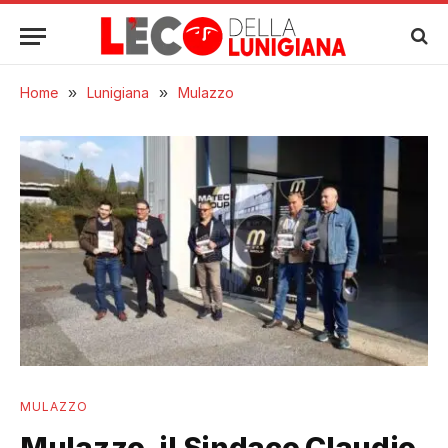
Home
»
Lunigiana
»
Mulazzo
MULAZZO
Mulazzo, il Sindaco Claudio