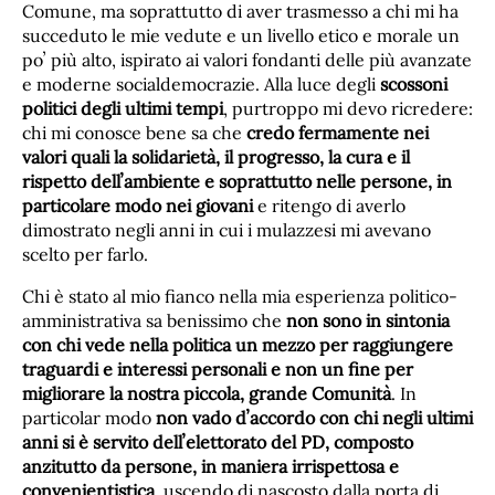
Comune, ma soprattutto di aver trasmesso a chi mi ha
succeduto le mie vedute e un livello etico e morale un
poʼ più alto, ispirato ai valori fondanti delle più avanzate
e moderne socialdemocrazie. Alla luce degli
scossoni
politici degli ultimi tempi
, purtroppo mi devo ricredere:
chi mi conosce bene sa che
credo fermamente nei
valori quali la solidarietà, il progresso, la cura e il
rispetto dellʼambiente e soprattutto nelle persone, in
particolare modo nei giovani
e ritengo di averlo
dimostrato negli anni in cui i mulazzesi mi avevano
scelto per farlo.
Chi è stato al mio fianco nella mia esperienza politico-
amministrativa sa benissimo che
non sono in sintonia
con chi vede nella politica un mezzo per raggiungere
traguardi e interessi personali e non un fine per
migliorare la nostra piccola, grande Comunità
. In
particolar modo
non vado dʼaccordo con chi negli ultimi
anni si è servito dellʼelettorato del PD, composto
anzitutto da persone, in maniera irrispettosa e
convenientistica
, uscendo di nascosto dalla porta di