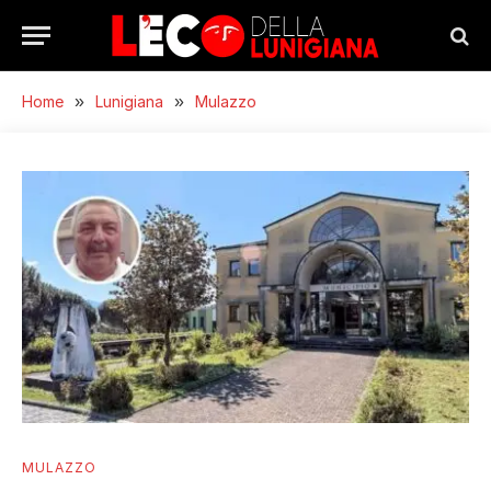
Home
»
Lunigiana
»
Mulazzo
MULAZZO