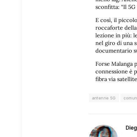
sconfitta: “Il 5G
E così, il picco
roccaforte della
lezione in più:
nel giro di una 
documentario su
Forse Malanga po
connessione è pe
fibra via satell
antenne 5G
comuni
Die