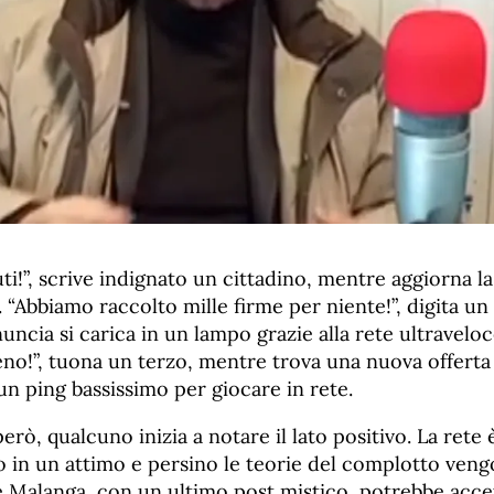
i!”, scrive indignato un cittadino, mentre aggiorna la
 “Abbiamo raccolto mille firme per niente!”, digita un 
uncia si carica in un lampo grazie alla rete ultraveloc
o!”, tuona un terzo, mentre trova una nuova offerta p
un ping bassissimo per giocare in rete.
rò, qualcuno inizia a notare il lato positivo. La rete è
o in un attimo e persino le teorie del complotto ven
 Malanga, con un ultimo post mistico, potrebbe accet