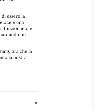
 di essere la
veloce e una
o, funzionano, e
 guardando un
ming, ora che la
amo la nostra
Sito
web