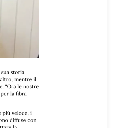
 sua storia
altro, mentre il
e. “Ora le nostre
er la fibra
 più veloce, i
gono diffuse con
tare la