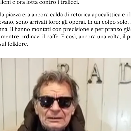
ieni e ora lotta contro i tralicci.
a piazza era ancora calda di retorica apocalittica e i l
ano, sono arrivati loro: gli operai. In un colpo solo,
enna, li hanno montati con precisione e per pranzo già 
entre ordinavi il caffè. E così, ancora una volta, il 
ul folklore.