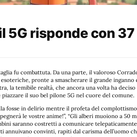
l 5G risponde con 37 
attaglia fu combattuta. Da una parte, il valoroso Corra
à esoteriche, pronte a smascherare il grande inganno 
ltra, la temibile realtà, che ancora una volta ha deciso 
 piazzare il suo bel pilone 5G nel cuore del comune.
olla fosse in delirio mentre il profeta del complottismo
spegnerà le vostre anime!”, “Gli alberi muoiono a 50 me
ambini saranno costretti a comunicare telepaticament
nti annuivano convinti, rapiti dal carisma dell’uomo 