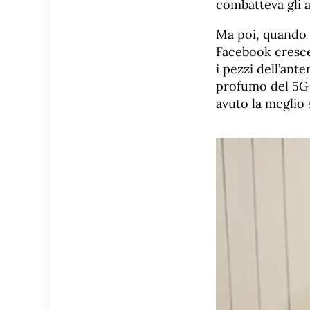
combatteva gli al
Ma poi, quando l
Facebook crescev
i pezzi dell’ant
profumo del 5G m
avuto la meglio s