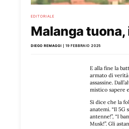
EDITORIALE
Malanga tuona, i
DIEGO REMAGGI
19 FEBBRAIO 2025
E alla fine la b
armato di verit
assassine. Dall’a
mistico sapere e
Si dice che la f
anatemi. “Il 5G 
antenne!”, “I b
Musk!”. Gli asta