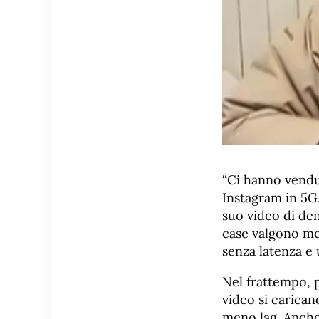
“Ci hanno vendut
Instagram in 5G.
suo video di den
case valgono men
senza latenza e 
Nel frattempo, pe
video si carican
meno lag. Anche