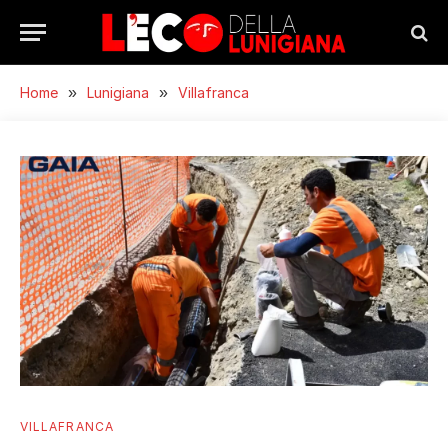
Home
»
Lunigiana
»
Villafranca
VILLAFRANCA