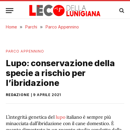
Home
»
Parchi
»
Parco Appennino
PARCO APPENNINO
Lupo: conservazione della
specie a rischio per
l’ibridazione
REDAZIONE
9 APRILE 2021
L’integrità genetica del
lupo
italiano è sempre più
minacciata dall’ibridazione con il cane domestico. È
quanto dimostrato in un recente studio condotto dalla