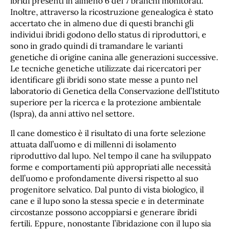
ibridi presenti in almeno 6 dei 7 branchi monitorati.
Inoltre, attraverso la ricostruzione genealogica è stato
accertato che in almeno due di questi branchi gli
individui ibridi godono dello status di riproduttori, e
sono in grado quindi di tramandare le varianti
genetiche di origine canina alle generazioni successive.
Le tecniche genetiche utilizzate dai ricercatori per
identificare gli ibridi sono state messe a punto nel
laboratorio di Genetica della Conservazione dell’Istituto
superiore per la ricerca e la protezione ambientale
(Ispra), da anni attivo nel settore.
Il cane domestico è il risultato di una forte selezione
attuata dall’uomo e di millenni di isolamento
riproduttivo dal lupo. Nel tempo il cane ha sviluppato
forme e comportamenti più appropriati alle necessità
dell’uomo e profondamente diversi rispetto al suo
progenitore selvatico. Dal punto di vista biologico, il
cane e il lupo sono la stessa specie e in determinate
circostanze possono accoppiarsi e generare ibridi
fertili. Eppure, nonostante l’ibridazione con il lupo sia