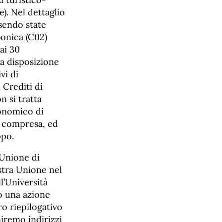
). Nel dettaglio
ssendo state
bonica (C02)
dai 30
 a disposizione
vi di
 Crediti di
n si tratta
conomico di
O2 compresa, ed
ppo.
’Unione di
tra Unione nel
l’Università
o una azione
ro riepilogativo
iremo indirizzi