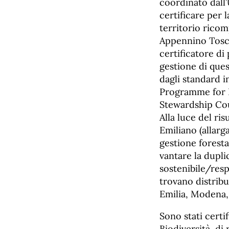
coordinato dall
certificare per 
territorio rico
Appennino Tosco 
certificatore di
gestione di quest
dagli standard i
Programme for E
Stewardship Cou
Alla luce del ri
Emiliano (allarg
gestione forestal
vantare la dupli
sostenibile/resp
trovano distrib
Emilia, Modena,
Sono stati certi
Biodiversità, di 