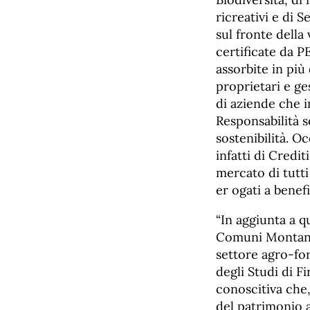
ricreativi e di 
sul fronte della
certificate da P
assorbite in più 
proprietari e ge
di aziende che i
Responsabilità s
sostenibilità. O
infatti di Credi
mercato di tutti
er ogati a benefi
“In aggiunta a 
Comuni Montana
settore agro-for
degli Studi di F
conoscitiva che,
del patrimonio 