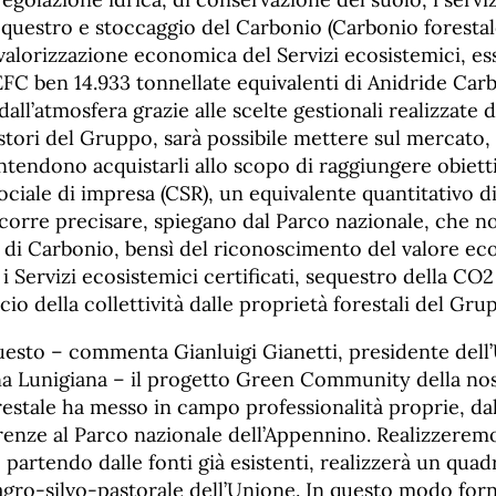
Sequestro e stoccaggio del Carbonio (Carbonio forestale
 valorizzazione economica del Servizi ecosistemici, e
EFC ben 14.933 tonnellate equivalenti di Anidride Car
dall’atmosfera grazie alle scelte gestionali realizzate 
stori del Gruppo, sarà possibile mettere sul mercato,
ntendono acquistarli allo scopo di raggiungere obietti
ociale di impresa (CSR), un equivalente quantitativo di
ccorre precisare, spiegano dal Parco nazionale, che no
ti di Carbonio, bensì del riconoscimento del valore e
 i Servizi ecosistemici certificati, sequestro della C
cio della collettività dalle proprietà forestali del Gru
questo – commenta Gianluigi Gianetti, presidente dell
 Lunigiana – il progetto Green Community della nos
estale ha messo in campo professionalità proprie, dal
irenze al Parco nazionale dell’Appennino. Realizzerem
 partendo dalle fonti già esistenti, realizzerà un quad
agro-silvo-pastorale dell’Unione. In questo modo forn