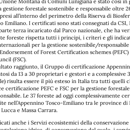
’Unione Montana di Comuni Lunigiana è stato così in 
la gestione forestale sostenibile e responsabile oltre 2
mpresi all’interno del perimetro della Riserva di Bio
Emiliano. I certificati sono stati consegnati da CSI,
 parte terza incaricato dal Parco nazionale, che ha ver
e foreste rispetta tutti i principi, i criteri e gli indica
nternazionali per la gestione sostenibile/responsabile 
ndorsement of Forest Certification schemes (PEFC) e
ncil (FSC).
sultato raggiunto, il Gruppo di certificazione Appenn
atosi da 13 a 30 proprietari e gestori e a complessive 3
e) risulta essere il più esteso in Italia tra tutti quell
ce certificazione PEFC e FSC per la gestione forestale
onsabile. Le 37 foreste ad oggi complessivamente cert
uite nell’Appennino Tosco-Emiliano tra le province di
 Lucca e Massa Carrara.
ficati anche i Servizi ecosistemici della conservazione
regolazione idrica, di conservazione del suolo, i serviz