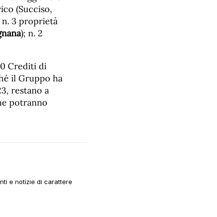
ico (Succiso,
 n. 3 proprietà
gnana
); n. 2
0 Crediti di
ché il Gruppo ha
3, restano a
che potranno
i e notizie di carattere