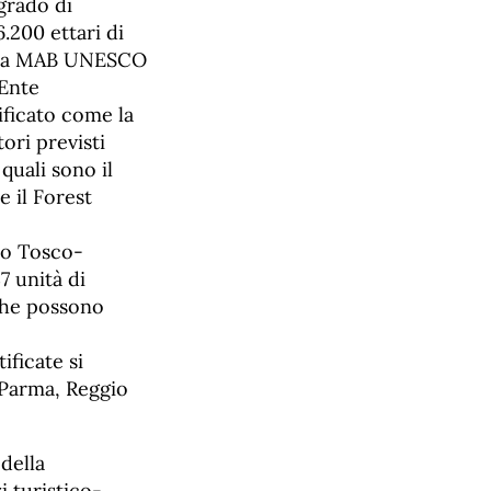
grado di
6.200 ettari di
sfera MAB UNESCO
 Ente
ificato come la
tori previsti
quali sono il
 il Forest
ino Tosco-
7 unità di
i che possono
ificate si
 Parma, Reggio
 della
i turistico-