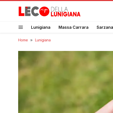
Lunigiana
Massa Carrara
Sarzan
Home
»
Lunigiana