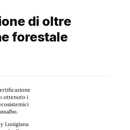
one di oltre
e forestale
ertificazione
 ottenuto i
 ecosistemici
assalbo.
y Lunigiana