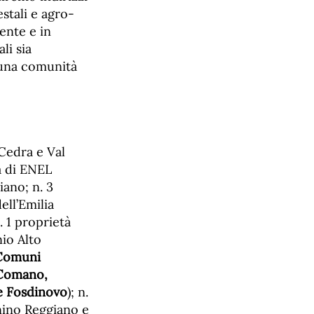
stali e agro-
ente e in
li sia
r una comunità
 Cedra e Val
tà di ENEL
iano; n. 3
ell’Emilia
. 1 proprietà
io Alto
Comuni
Comano,
e Fosdinovo
); n.
nino Reggiano e