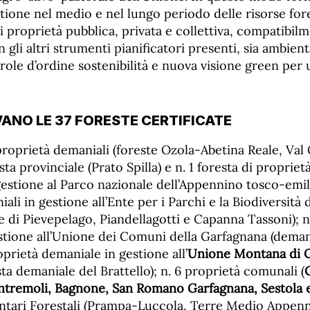
stione nel medio e nel lungo periodo delle risorse fore
di proprietà pubblica, privata e collettiva, compatibilm
gli altri strumenti pianificatori presenti, sia ambienta
arole d’ordine sostenibilità e nuova visione green pe
VANO LE 37 FORESTE CERTIFICATE
3 proprietà demaniali (foreste Ozola-Abetina Reale, Val
sta provinciale (Prato Spilla) e n. 1 foresta di proprie
 gestione al Parco nazionale dell’Appennino tosco-emil
li in gestione all’Ente per i Parchi e la Biodiversità d
e di Pievepelago, Piandellagotti e Capanna Tassoni); n
stione all’Unione dei Comuni della Garfagnana (deman
oprietà demaniale in gestione all’
Unione Montana di 
ta demaniale del Brattello); n. 6 proprietà comunali (
tremoli, Bagnone, San Romano Garfagnana, Sestola 
ntari Forestali (Prampa-Luccola, Terre Medio Appen