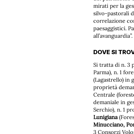
mirati per la ge
silvo-pastorali 
correlazione con 
paesaggistici. P
all’avanguardia”.
DOVE SI TRO
Si tratta di n. 
Parma), n. 1 fore
(Lagastrello) in
proprietà demania
Centrale (forest
demaniale in ge
Serchio), n. 1 pr
Lunigiana
(Fores
Minucciano, Pon
3 Consorzi Volo