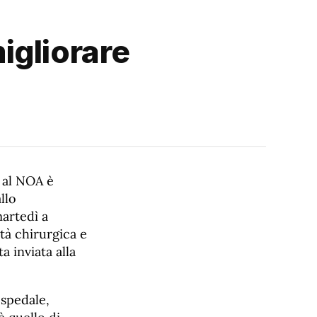
igliorare
 al NOA è
llo
artedì a
ità chirurgica e
a inviata alla
ospedale,