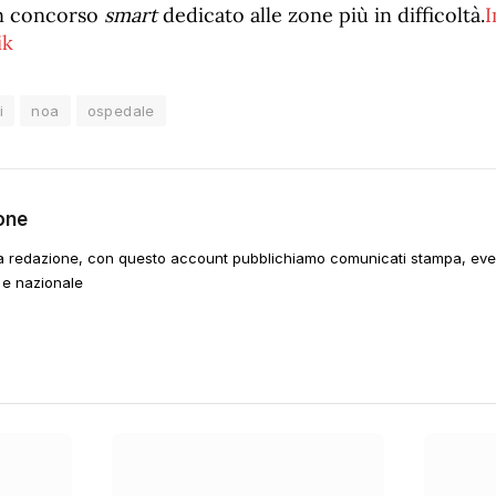
n concorso
smart
dedicato alle zone più in difficoltà.
I
ik
i
noa
ospedale
one
a redazione, con questo account pubblichiamo comunicati stampa, event
 e nazionale