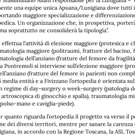
 e Massimiliano Aliani responsabile per la Lunigiana – 
lmente una equipe unica Apuana/Lunigiana dove tutti 
 portando maggiore specializzazione e differenziazione 
pedica. Un organizzazione che, in prospettiva, porte
 ma soprattutto ne consoliderà la tipologia”.
i effettua l’attività di elezione maggiore (protesica e c
umatologia maggiore (politraumi, fratture del bacino, 
umatologia dell’anziano (fratture del femore da fragilit
 a Pontremoli si interviene sull’elezione maggiore (pro
ll’anziano (fratture del femore in pazienti non comple
 media entità e a Fivizzano l’ortopedia è orientata sul
 regime di day-surgery o week-surgery (patologia de
artroscopica di ginocchio e spalla), traumatologia mi
 polso-mano e caviglia-piede).
 quanto riguarda l’ortopedia il progetto va verso il
one dei diversi territori, mentre per sanare la carenza
nigiana, in accordo con la Regione Toscana, la ASL To