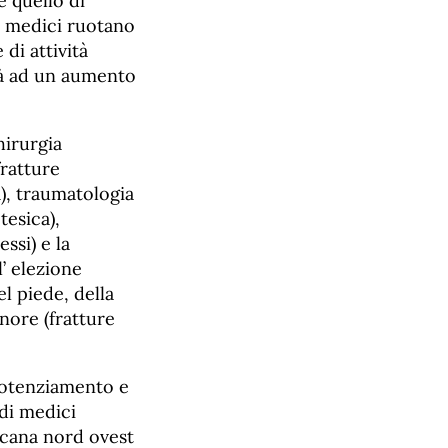
è quello di
i medici ruotano
di attività
rà ad un aumento
hirurgia
fratture
à), traumatologia
tesica),
ssi) e la
l’ elezione
l piede, della
nore (fratture
 potenziamento e
 di medici
scana nord ovest