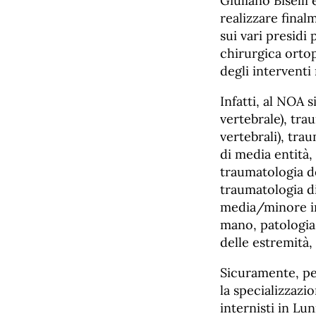
Giuliano Biselli
realizzare fina
sui vari presidi
chirurgica orto
degli interventi
Infatti, al NOA s
vertebrale), tra
vertebrali), tra
di media entità,
traumatologia de
traumatologia di
media/minore in
mano, patologia 
delle estremità,
Sicuramente, per
la specializzazi
internisti in Lu