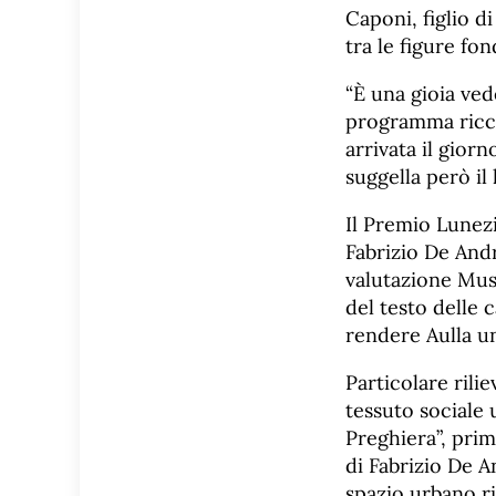
Caponi, figlio d
tra le figure fo
“È una gioia ve
programma ricco.
arrivata il gior
suggella però il 
Il Premio Lunezi
Fabrizio De Andr
valutazione Mus
del testo delle 
rendere Aulla un
Particolare rili
tessuto sociale 
Preghiera”, primo
di Fabrizio De 
spazio urbano ri