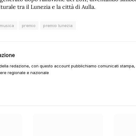
rale tra il Lunezia e la città di Aulla.
musica
premio
premio lunezia
azione
della redazione, con questo account pubblichiamo comunicati stampa, e
tere regionale e nazionale