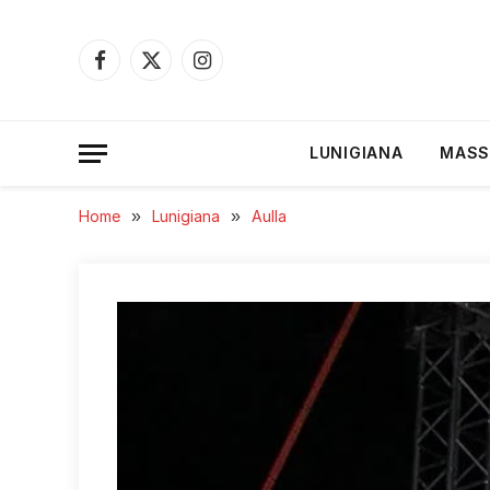
Facebook
X
Instagram
(Twitter)
LUNIGIANA
MASS
Home
»
Lunigiana
»
Aulla