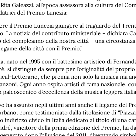
i Rita Galeazzi, all’epoca assessora alla cultura del Co
ndatrici del Premio Lunezia:
dere il Premio Lunezia giungere al traguardo del Tre
 La notizia del contributo ministeriale – dichiara C
no del compleanno della nostra città – una circostanz
legame della città con il Premio.”
a, nato nel 1995 con il battesimo artistico di Fernand
é, si distingue da sempre per l’originalità del propri
ical-Letterario, che premia non solo la musica ma anc
canzoni. Ogni anno ospita artisti di fama nazionale, c
 palcoscenico d’eccellenza della musica leggera italia
evo ha assunto negli ultimi anni anche il legame del Pr
urbano, come testimoniato dalla titolazione di “Piazz
 indirizzo civico in Italia dedicato al titolo di una ca
André, vincitore della prima edizione del Premio, ha 
generato dopo l’alluvione del 2011, diventando simbol