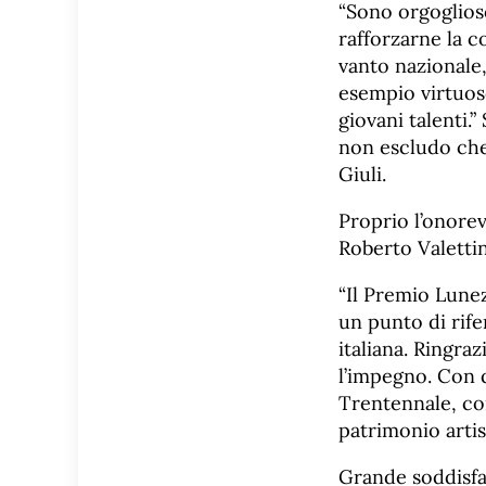
“Sono orgoglioso
rafforzarne la 
vanto nazionale,
esempio virtuoso
giovani talenti.
non escludo che
Giuli.
Proprio l’onorev
Roberto Valettin
“Il Premio Lunezi
un punto di rife
italiana. Ringra
l’impegno. Con q
Trentennale, con
patrimonio artis
Grande soddisfa