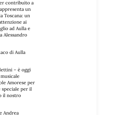
er contribuito a
rappresenta un
 la Toscana: un
attenzione ai
glio ad Aulla e
ra Alessandro
aco di Aulla
ettini – è oggi
 musicale
evole Amorese per
speciale per il
 il nostro
le Andrea