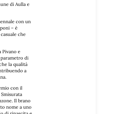
mune di Aulla e
ntennale con un
aponi – è
a casuale che
a Pivano e
o parametro di
he la qualità
ontribuendo a
na.
emio con il
a Smisurata
nzone. Il brano
dato nome a uno
o di rinascita e