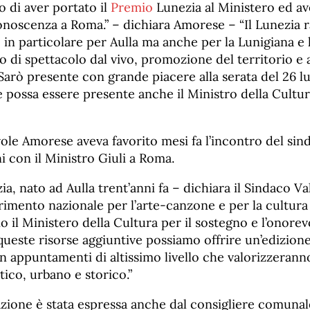
 di aver portato il
Premio
Lunezia al Ministero ed av
conoscenza a Roma.” – dichiara Amorese – “Il Lunezia 
 in particolare per Aulla ma anche per la Lunigiana e
 di spettacolo dal vivo, promozione del territorio e 
” Sarò presente con grande piacere alla serata del 26 lu
 possa essere presente anche il Ministro della Cultu
ole Amorese aveva favorito mesi fa l’incontro del sind
i con il Ministro Giuli a Roma.
a, nato ad Aulla trent’anni fa – dichiara il Sindaco Val
rimento nazionale per l’arte-canzone e per la cultura
zio il Ministero della Cultura per il sostegno e l’onor
ueste risorse aggiuntive possiamo offrire un’edizione 
 appuntamenti di altissimo livello che valorizzeranno
tico, urbano e storico.”
zione è stata espressa anche dal consigliere comuna