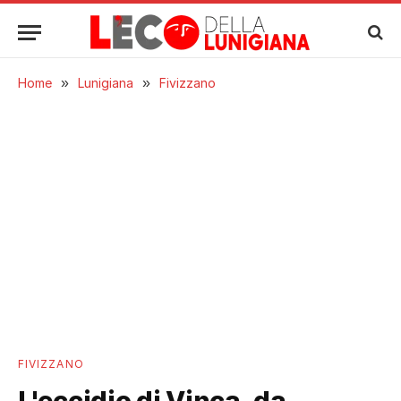
Home
»
Lunigiana
»
Fivizzano
FIVIZZANO
L'eccidio di Vinca, da