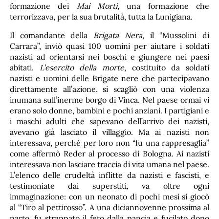
formazione dei
Mai Morti
, una formazione che
terrorizzava, per la sua brutalità, tutta la Lunigiana.
Il comandante della
Brigata Nera
, il “Mussolini di
Carrara”, inviò quasi 100 uomini per aiutare i soldati
nazisti ad orientarsi nei boschi e giungere nei paesi
abitati.
L’esercito della morte
, costituito da soldati
nazisti e uomini delle Brigate nere che partecipavano
direttamente all’azione, si scagliò con una violenza
inumana sull’inerme borgo di Vinca. Nel paese ormai vi
erano solo donne, bambini e pochi anziani. I partigiani e
i maschi adulti che sapevano dell’arrivo dei nazisti,
avevano già lasciato il villaggio. Ma ai nazisti non
interessava, perché per loro non “fu una rappresaglia”
come affermò Reder al processo di Bologna. Ai nazisti
interessava non lasciare traccia di vita umana nel paese.
L’elenco delle crudeltà inflitte da nazisti e fascisti, e
testimoniate dai superstiti, va oltre ogni
immaginazione: con un neonato di pochi mesi si giocò
al “Tiro al pettirosso”. A una diciannovenne prossima al
parto, fu strappato il feto dalla pancia e fucilato dopo