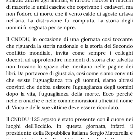
sparato anche agli animali, e furono ridotte in mucchi
di macerie le umili cascine che coprivano i cadaveri, ma
non l’odore di morte che il vento caldo di agosto urlava
nell’aria. La distruzione fu compiuta. La storia degli
uomini fu segnata per sempre.
Il CNDDU, in occasione di una giornata così toccante
che riguarda la storia nazionale e la storia del Secondo
conflitto mondiale, invita come sempre i colleghi
docenti ad approfondire momenti di storia che talvolta
non trovano lo spazio che meritano nelle pagine dei
libri. Da portavoce di giustizia, così come siamo convinti
che esiste l’uguaglianza tra gli uomini, siamo altresì
convinti che debba esistere l’uguaglianza degli uomini
dopo la vita, l’uguaglianza della morte. Ecco perché
nelle cronache e nelle commemorazioni ufficiali il nome
di Vinca e delle sue vittime deve essere ricordato.
Il CNDDU il 25 agosto è stato presente con il cuore nei
luoghi dell’Eccidio. In questa giornata, infatti, il
presidente della Repubblica italiana Sergio Mattarella e