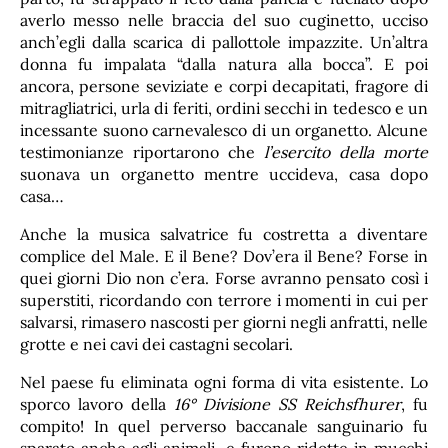
averlo messo nelle braccia del suo cuginetto, ucciso
anch’egli dalla scarica di pallottole impazzite. Un’altra
donna fu impalata “dalla natura alla bocca”. E poi
ancora, persone seviziate e corpi decapitati, fragore di
mitragliatrici, urla di feriti, ordini secchi in tedesco e un
incessante suono carnevalesco di un organetto. Alcune
testimonianze riportarono che
l’esercito della morte
suonava un organetto mentre uccideva, casa dopo
casa…
Anche la musica salvatrice fu costretta a diventare
complice del Male. E il Bene? Dov’era il Bene? Forse in
quei giorni Dio non c’era. Forse avranno pensato così i
superstiti, ricordando con terrore i momenti in cui per
salvarsi, rimasero nascosti per giorni negli anfratti, nelle
grotte e nei cavi dei castagni secolari.
Nel paese fu eliminata ogni forma di vita esistente. Lo
sporco lavoro della
16°
Divisione SS Reichsfhurer
, fu
compito! In quel perverso baccanale sanguinario fu