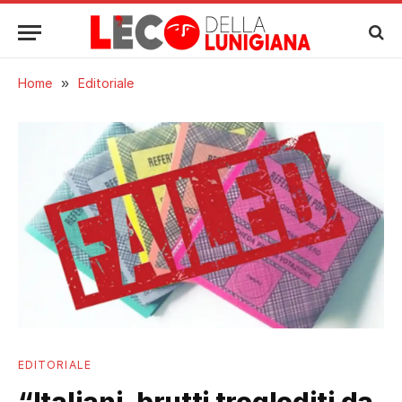
Home
»
Editoriale
EDITORIALE
“Italiani, brutti trogloditi da