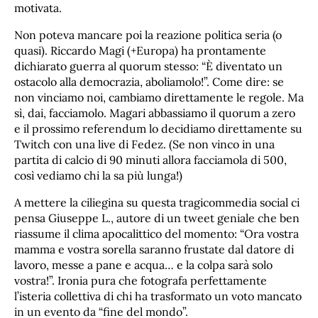
motivata.
Non poteva mancare poi la reazione politica seria (o
quasi). Riccardo Magi (+Europa) ha prontamente
dichiarato guerra al quorum stesso: “È diventato un
ostacolo alla democrazia, aboliamolo!”. Come dire: se
non vinciamo noi, cambiamo direttamente le regole. Ma
sì, dai, facciamolo. Magari abbassiamo il quorum a zero
e il prossimo referendum lo decidiamo direttamente su
Twitch con una live di Fedez. (Se non vinco in una
partita di calcio di 90 minuti allora facciamola di 500,
così vediamo chi la sa più lunga!)
A mettere la ciliegina su questa tragicommedia social ci
pensa Giuseppe L., autore di un tweet geniale che ben
riassume il clima apocalittico del momento: “Ora vostra
mamma e vostra sorella saranno frustate dal datore di
lavoro, messe a pane e acqua… e la colpa sarà solo
vostra!”. Ironia pura che fotografa perfettamente
l’isteria collettiva di chi ha trasformato un voto mancato
in un evento da “fine del mondo”.