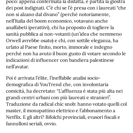
poco: appena confermata la disfatta, è partita la giostra
dei post indignati. C’è chi se l’è presa con i laureati “che
non si alzano dal divano” (perché notoriamente,
nell’Italia del boom economico, votavano anche
analfabeti iperattivi), chi ha proposto di togliere la
sanità pubblica ai non-votanti (un’idea che nemmeno
Orwell avrebbe osato) e chi, con sottile eleganza, ha
urlato al Paese finito, morto, immorale e indegno
perché non ha avuto il buon gusto di votare secondo le
indicazioni di influencer con bandiera palestinese
nell’avatar.
Poi è arrivata l’élite, l’ineffabile analisi socio-
demografica di YouTrend che, con involontaria
comicità, ha decretato: “L’affluenza è stata più alta nei
grandi centri urbani con più laureati e stranieri”.
Traduzione da radical chic snob: hanno votato quelli col
master, il monopattino elettrico e l’abbonamento a
Netflix. E gli altri? Bifolchi provinciali, evasori fiscali e
fannulloni seriali, ovvio.