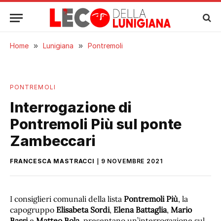
Home
»
Lunigiana
»
Pontremoli
PONTREMOLI
Interrogazione di
Pontremoli Più sul ponte
Zambeccari
FRANCESCA MASTRACCI
9 NOVEMBRE 2021
I consiglieri comunali della lista
Pontremoli Più
, la
capogruppo
Elisabeta Sordi
,
Elena Battaglia
,
Mario
Bassi
e
Matteo Bola
, presentano un’interrogazione sul