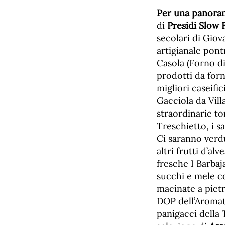
Per una panoram
di
Presidi Slow
secolari di Giova
artigianale pon
Casola (Forno di
prodotti da for
migliori caseifi
Gacciola da Vill
straordinarie to
Treschietto, i s
Ci saranno verd
altri frutti d’a
fresche I Barbaj
succhi e mele co
macinate a pietra
DOP dell’Aromati
panigacci della 