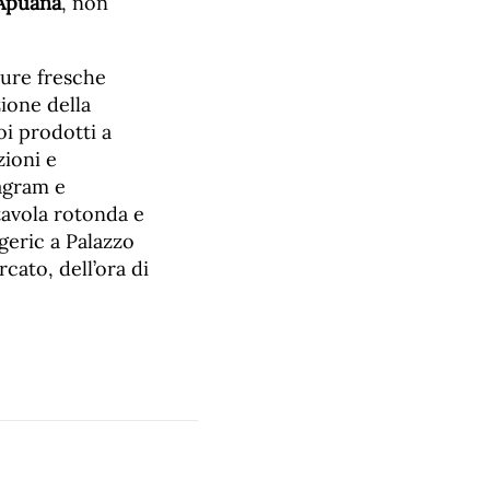
 Apuana
, non
dure fresche
zione della
oi prodotti a
zioni e
agram e
 tavola rotonda e
igeric a Palazzo
cato, dell’ora di