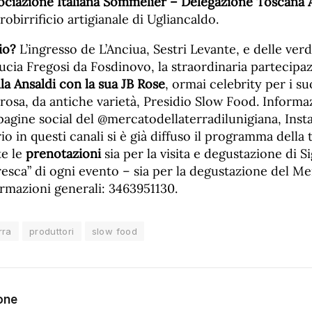
ociazione Italiana Sommelier – Delegazione Toscana
obirrificio artigianale di Ugliancaldo.
io?
L’ingresso de L’Anciua, Sestri Levante, e delle ver
Lucia Fregosi da Fosdinovo, la straordinaria partecipa
la Ansaldi con la sua JB Rose
, ormai celebrity per i su
i rosa, da antiche varietà, Presidio Slow Food. Informa
pagine social del @mercatodellaterradilunigiana, Inst
o in questi canali si è già diffuso il programma della
te le
prenotazioni
sia per la visita e degustazione di S
resca” di ogni evento – sia per la degustazione del Mer
ormazioni generali: 3463951130.
rra
produttori
slow food
one