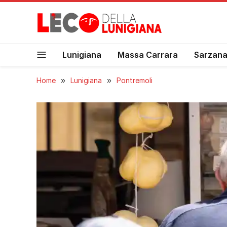
Lunigiana
Massa Carrara
Sarzan
Home
»
Lunigiana
»
Pontremoli