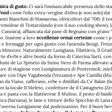
ica di gusto.
Ci sarà l’immancabile presenza dello st
 Food
come l’olio extra-vergine d’oliva (e non solo) dai 
nni Bianchini di Massarosa, olivicoltori dal ‘700; il te
tremolese di Testarolando (con il suo cooking show), 
 Canoàra), affiancata dal pane di Regnano con grano “2
no. Insieme a loro
eccellenze ormai certezze
come i pr
ci e formaggi per ogni gusto con l’azienda Bongi, Fiviz
a Minozzo, Naturalmente Lunigiana, Filattiera, Il Grad
rte d’erbi e altre bontà da forno di Caterina Sarti, con
alumi de Lo Spineto da Suino Nero di Parma allevato a
ure di stagione con Lunigianatura di Pontremoli, miel
lveare con l’Ape Vagabonda (Vezzano) e Ape Camilla (Mu
an da Viano, zafferano, erbe e distillati da Ca’ Balan (
n la locale Il Meleto, confetture de il Castagneto (Zer
 e pasta con la filattierese Il Mulino, il pesto di basi
ca (Sarzana), le lane e tinture dello Spicchio di Lana 
Taverna Lunigianese dal podenzanino. Per il buon bere