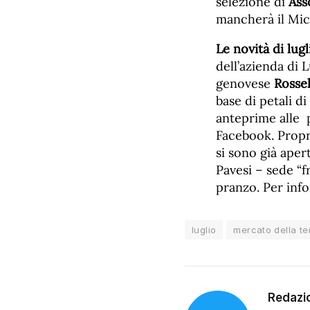
selezione di
Ass
mancherà il Micr
Le novità di lugl
dell’azienda di 
genovese
Rossel
base di petali d
anteprime alle 
Facebook. Propri
si sono già aper
Pavesi – sede “f
pranzo. Per inf
luglio
mercato della te
Redazi