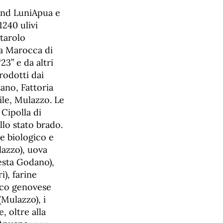
and LuniApua e
1240 ulivi
starolo
la Marocca di
3” e da altri
odotti dai
zano, Fattoria
ile, Mulazzo. Le
 Cipolla di
llo stato brado.
e biologico e
lazzo), uova
Sesta Godano),
i), farine
lico genovese
(Mulazzo), i
, oltre alla