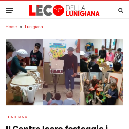
Home
»
Lunigiana
LUNIGIANA
Il Centro Icaro festeggia i