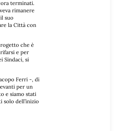
ora terminati.
doveva rimanere
il suo
are la Città con
progetto che è
ifarsi e per
 Sindaci, si
copo Ferri -, di
levanti per un
o e siamo stati
i solo dell’inizio