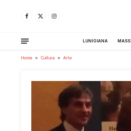
Facebook
X
Instagram
(Twitter)
LUNIGIANA
MASS
Home
»
Cultura
»
Arte