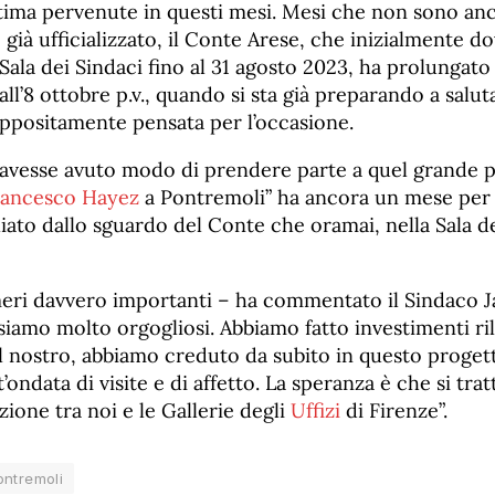
stima pervenute in questi mesi. Mesi che non sono anc
già ufficializzato, il Conte Arese, che inizialmente 
 Sala dei Sindaci fino al 31 agosto 2023, ha prolungato 
all’8 ottobre p.v., quando si sta già preparando a salut
ppositamente pensata per l’occasione.
avesse avuto modo di prendere parte a quel grande 
rancesco Hayez
a Pontremoli” ha ancora un mese per r
to dallo sguardo del Conte che oramai, nella Sala dei
meri davvero importanti – ha commentato il Sindaco Ja
iamo molto orgogliosi. Abbiamo fatto investimenti ri
nostro, abbiamo creduto da subito in questo progett
’ondata di visite e di affetto. La speranza è che si tratt
zione tra noi e le Gallerie degli
Uffizi
di Firenze”.
ontremoli