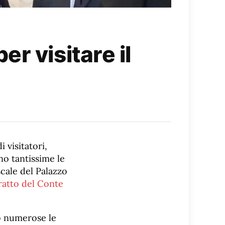
r visitare il
i visitatori,
no tantissime le
scale del Palazzo
ratto del Conte
o numerose le