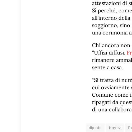
attestazioni di 
Sì perché, come 
all’interno della
soggiorno, sino 
una cerimonia a
Chi ancora non 
“Uffizi diffusi.
F
rimanere ammalia
sente a casa.
“Si tratta di nu
cui ovviamente s
Comune come il 
ripagati da quest
di una collabora
dipinto
hayez
P