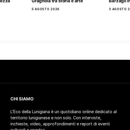
rtezza
Gragnola tra storia e arte
Barzagli 
5 AGOSTO 2026
3 AGOSTO 
CHI SIAMO
L’Eco della Lunigiana è un quotidiano online dedicato al
territorio lunigianese e non solo. Con interviste,
inchieste, video, approfondimenti e report di eventi
culturali e sportivi.