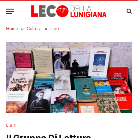
Home
»
Cultura
»
Libri
LIBRI
Il Gruppo Di Lettura