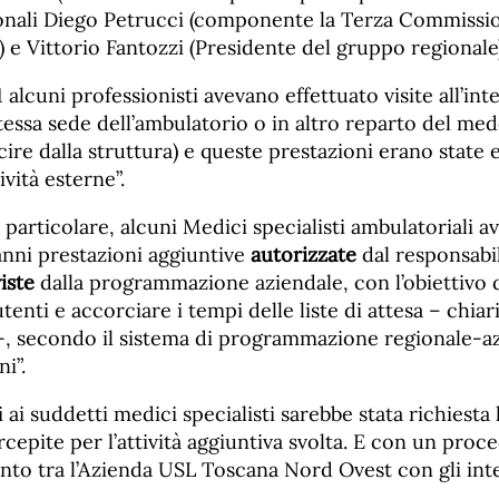
ionali Diego Petrucci (componente la Terza Commissio
i) e Vittorio Fantozzi (Presidente del gruppo regionale)
 alcuni professionisti avevano effettuato visite all’int
stessa sede dell’ambulatorio o in altro reparto del m
cire dalla struttura) e queste prestazioni erano stat
vità esterne”.
n particolare, alcuni Medici specialisti ambulatoriali 
 anni prestazioni aggiuntive
autorizzate
dal responsabil
iste
dalla programmazione aziendale, con l’obiettivo d
utenti e accorciare i tempi delle liste di attesa – chiar
-, secondo il sistema di programmazione regionale-az
i”.
 ai suddetti medici specialisti sarebbe stata richiesta 
epite per l’attività aggiuntiva svolta. E con un proc
to tra l’Azienda USL Toscana Nord Ovest con gli inter