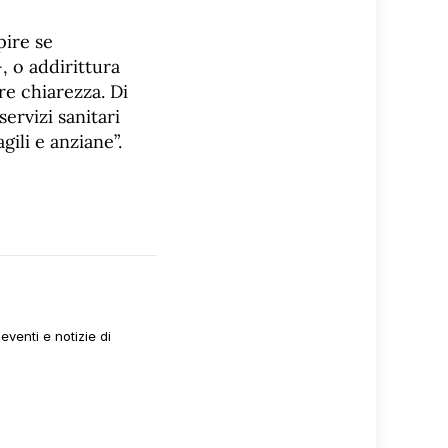
pire se
, o addirittura
re chiarezza. Di
ervizi sanitari
gili e anziane”.
venti e notizie di