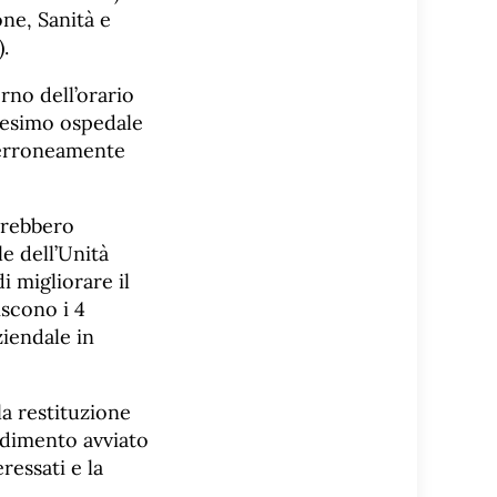
ne, Sanità e
.
erno dell’orario
edesimo ospedale
e erroneamente
avrebbero
e dell’Unità
i migliorare il
iscono i 4
iendale in
la restituzione
edimento avviato
essati e la