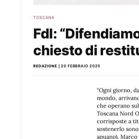
TOSCANA
FdI: “Difendiamo
chiesto di rest
REDAZIONE
20 FEBBRAIO 2025
“Ogni giorno, da
mondo, arrivano 
che operano sul
Toscana Nord Ov
corrisposte a tit
sostenerlo sono 
apuano), Marco G