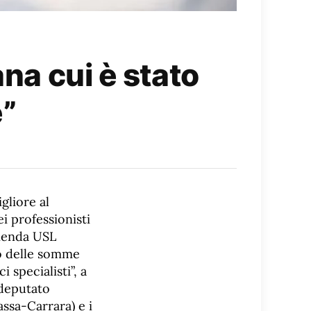
ana cui è stato
e”
gliore al
i professionisti
zienda USL
ro delle somme
i specialisti”, a
(deputato
ssa-Carrara) e i