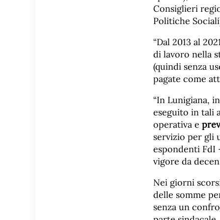
Consiglieri reg
Politiche Social
“Dal 2013 al 2021
di lavoro nella 
(quindi senza us
pagate come atti
“In Lunigiana, i
eseguito in tali
operativa e
prev
servizio per gli 
espondenti FdI 
vigore da decenn
Nei giorni scorsi
delle somme perc
senza un confron
parte sindacale.