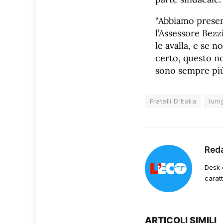
“Abbiamo presen
l’Assessore Bezzi
le avalla, e se 
certo, questo non
sono sempre più 
Fratelli D'Italia
luni
Red
Desk 
carat
ARTICOLI SIMILI