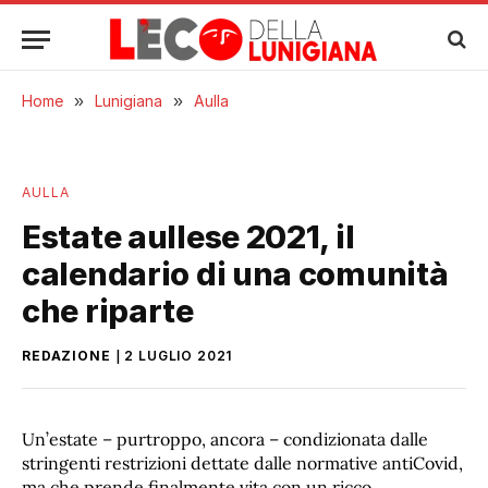
Home
»
Lunigiana
»
Aulla
AULLA
Estate aullese 2021, il
calendario di una comunità
che riparte
REDAZIONE
2 LUGLIO 2021
Un’estate – purtroppo, ancora – condizionata dalle
stringenti restrizioni dettate dalle normative antiCovid,
ma che prende finalmente vita con un ricco