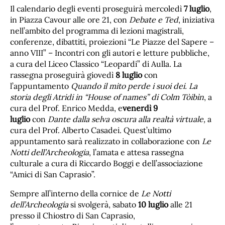
Il calendario degli eventi proseguirà mercoledì
7 luglio
,
in Piazza Cavour alle ore 21, con
Debate e Ted
, iniziativa
nell’ambito del programma di lezioni magistrali,
conferenze, dibattiti, proiezioni “Le Piazze del Sapere –
anno VIII” – Incontri con gli autori e letture pubbliche,
a cura del Liceo Classico “Leopardi” di Aulla. La
rassegna proseguirà giovedì
8 luglio
con
l’appuntamento
Quando il mito perde i suoi dei. La
storia degli Atridi in “House of names” di Colm Tòibìn
, a
cura del Prof. Enrico Medda, e
venerdì 9
luglio
con
Dante dalla selva oscura alla realtà virtuale,
a
cura del Prof. Alberto Casadei. Quest’ultimo
appuntamento sarà realizzato in collaborazione con
Le
Notti dell’Archeologia
, l’amata e attesa rassegna
culturale a cura di Riccardo Boggi e dell’associazione
“Amici di San Caprasio”.
Sempre all’interno della cornice de
Le Notti
dell’Archeologia
si svolgerà, sabato
10 luglio
alle 21
presso il Chiostro di San Caprasio,