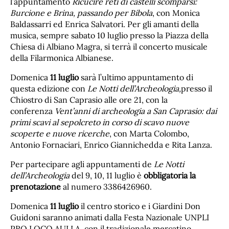
l’appuntamento
Ricucire reti di castelli scomparsi:
Burcione e Brina, passando per Bibola
, con Monica
Baldassarri ed Enrica Salvatori. Per gli amanti della
musica, sempre sabato 10 luglio presso la Piazza della
Chiesa di Albiano Magra, si terrà il concerto musicale
della Filarmonica Albianese.
Domenica
11 luglio
sarà l’ultimo appuntamento di
questa edizione con
Le Notti dell’Archeologia,
presso il
Chiostro di San Caprasio alle ore 21, con la
conferenza
Vent’anni di archeologia a San Caprasio: dai
primi scavi al sepolcreto in corso di scavo nuove
scoperte e nuove ricerche
, con Marta Colombo,
Antonio Fornaciari, Enrico Giannichedda e Rita Lanza.
Per partecipare agli appuntamenti de
Le Notti
dell’Archeologia
del 9, 10, 11 luglio è
obbligatoria la
prenotazione
al numero 3386426960.
Domenica
11 luglio
il centro storico e i Giardini Don
Guidoni saranno animati dalla Festa Nazionale UNPLI
PRO LOCO AULLA, con il tradizionale mercatino