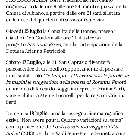
organizzato dalle ore 9 alle ore 24; mentre piazza della
Chiesa di Albiano, a partire dalle ore 21 sarà allietata
dalle note del quartetto di sassofoni spezzini.
Giovedì
15 luglio
la Consulta delle Donne, presso i
Giardini Don Guidoni alle ore 21, illustrerà il
progetto
Panchina Rossa
, con la partecipazione della
Dott.ssa Arianna Petriccioli.
Sabato
17 Luglio,
alle 21, San Caprasio diventerà
palcoscenico di un inedito appuntamento di poesia e
musica dal titolo
C’è tempo… attraversando le parole, le
immagini,le suggestioni della poesia di Rosanna Pinott
i,
da un’idea di Riccardo Boggi; interprete Cristina Sarti,
voce e chitarra Meme Lucarelli, per la regia di Cristina
Sarti.
Domenica
18 luglio
torna la rassegna cinematografica
estiva “Non avere paura. Quattro variazioni sul tema”
con la proiezione de
Lo straordinario viaggio di T.S.
Spivet
(2013) per la regia di Jean-Pierre Jeunet, a cura