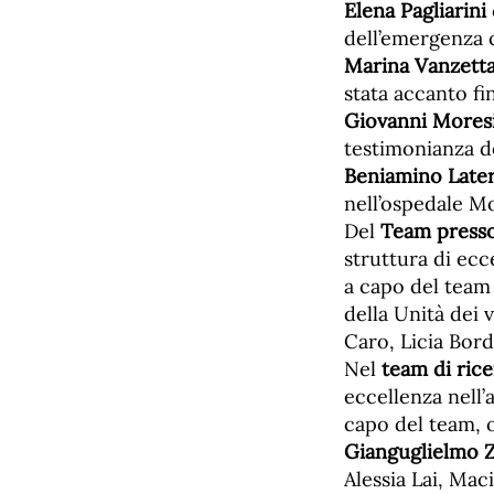
Elena Pagliarini
dell’emergenza c
Marina Vanzett
stata accanto fi
Giovanni Mores
testimonianza de
Beniamino Late
nell’ospedale Mo
Del
Team presso 
struttura di ecc
a capo del team 
della Unità dei 
Caro, Licia Bord
Nel
team di rice
eccellenza nell’
capo del team, o
Gianguglielmo 
Alessia Lai, Mac