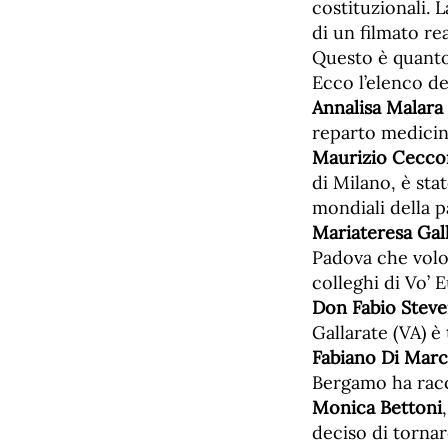
costituzionali. 
di un filmato re
Questo è quanto 
Ecco l’elenco deg
Annalisa Malara 
reparto medicina
Maurizio Cecco
di Milano, è sta
mondiali della 
Mariateresa Gal
Padova che volon
colleghi di Vo’ 
Don Fabio Steve
Gallarate (VA) è
Fabiano Di Mar
Bergamo ha racco
Monica Bettoni
deciso di tornar