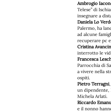
Ambrogio Iacon
Telese” di Ischi
insegnare a dist
Daniela Lo Verd
Palermo, ha lan
ad alcune famigli
recuperare pc e t
Cristina Avancin
interrotto le vi
Francesca Lesch
Parrocchia di Sa
a vivere nella s
ospiti.
Pietro Terragni
un dipendente, E
Michela Arlati.
Riccardo Emanue
e il nonno hanno