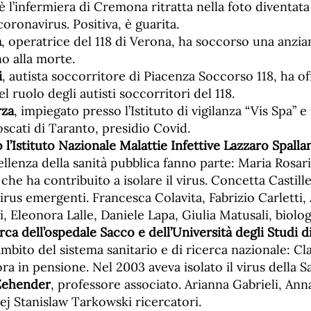
è l’infermiera di Cremona ritratta nella foto diventat
oronavirus. Positiva, è guarita.
a
, operatrice del 118 di Verona, ha soccorso una anzia
no alla morte.
i
, autista soccorritore di Piacenza Soccorso 118, ha o
l ruolo degli autisti soccorritori del 118.
rza
, impiegato presso l’Istituto di vigilanza “Vis Spa” e
scati di Taranto, presidio Covid.
l’Istituto Nazionale Malattie Infettive Lazzaro Spall
ellenza della sanità pubblica fanno parte: Maria Rosar
che ha contribuito a isolare il virus. Concetta Castille
virus emergenti. Francesca Colavita, Fabrizio Carletti
i, Eleonora Lalle, Daniele Lapa, Giulia Matusali, biolog
rca dell’ospedale Sacco e dell’Università degli Studi d
ambito del sistema sanitario e di ricerca nazionale: Cl
ra in pensione. Nel 2003 aveva isolato il virus della Sa
Zehender
, professore associato. Arianna Gabrieli, Ann
iej Stanislaw Tarkowski ricercatori.