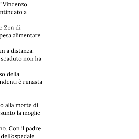
o “Vincenzo
ontinuato a
re Zen di
spesa alimentare
ni a distanza.
o scaduto non ha
so della
endenti è rimasta
o alla morte di
ssunto la moglie
ano. Con il padre
 dell’ospedale