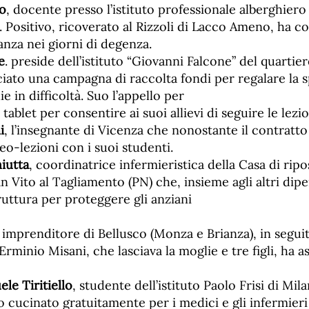
o
, docente presso l’istituto professionale alberghier
a. Positivo, ricoverato al Rizzoli di Lacco Ameno, ha c
anza nei giorni di degenza.
e
. preside dell’istituto “Giovanni Falcone” del quartie
ciato una campagna di raccolta fondi per regalare la 
e in difficoltà. Suo l’appello per
ablet per consentire ai suoi allievi di seguire le lezio
i
, l’insegnante di Vicenza che nonostante il contratt
deo-lezioni con i suoi studenti.
iutta
, coordinatrice infermieristica della Casa di ripo
n Vito al Tagliamento (PN) che, insieme agli altri dip
truttura per proteggere gli anziani
, imprenditore di Bellusco (Monza e Brianza), in seguit
rminio Misani, che lasciava la moglie e tre figli, ha a
le Tiritiello
, studente dell’istituto Paolo Frisi di Mil
 cucinato gratuitamente per i medici e gli infermieri