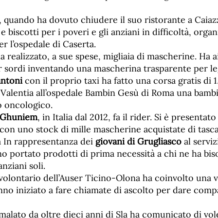
, quando ha dovuto chiudere il suo ristorante a Caiaz
e biscotti per i poveri e gli anziani in difficoltà, org
er l’ospedale di Caserta.
a realizzato, a sue spese, migliaia di mascherine. Ha 
 sordi inventando una mascherina trasparente per legg
antoni
con il proprio taxi ha fatto una corsa gratis di
 Valentia all’ospedale Bambin Gesù di Roma una bambi
o oncologico.
 Ghuniem
, in Italia dal 2012, fa il rider. Si è presentat
con uno stock di mille mascherine acquistate di tasca
a In rappresentanza dei
giovani di Grugliasco
al serviz
o portato prodotti di prima necessità a chi ne ha bis
anziani soli.
 volontario dell’Auser Ticino-Olona ha coinvolto una v
no iniziato a fare chiamate di ascolto per dare compa
 malato da oltre dieci anni di Sla ha comunicato di vo