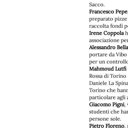
Sacco.
Francesco Pepe
preparato pizze 
raccolta fondi p
Irene Coppola
h
associazione per
Alessandro Bell
portare da Vibo
per un controll
Mahmoud Lutfi
Rossa di Torino 
Daniele La Spin
Torino che hann
particolare agli 
Giacomo Pigni
,
studenti che han
persone sole.
Pietro Floreno
,