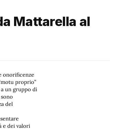
a Mattarella al
le onorificenze
 “motu proprio”
, a un gruppo di
i sono
za del
esentare
 e dei valori