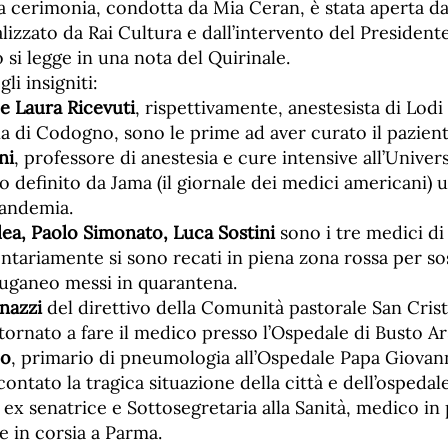
La cerimonia, condotta da Mia Ceran, è stata aperta da
alizzato da Rai Cultura e dall’intervento del President
si legge in una nota del Quirinale.
li insigniti:
e Laura Ricevuti
, rispettivamente, anestesista di Lod
 di Codogno, sono le prime ad aver curato il paziente
ni
, professore di anestesia e cure intensive all’Unive
to definito da Jama (il giornale dei medici americani) 
pandemia.
lea, Paolo Simonato, Luca Sostini
sono i tre medici di 
tariamente si sono recati in piena zona rossa per sos
Euganeo messi in quarantena.
nazzi
del direttivo della Comunità pastorale San Cris
 tornato a fare il medico presso l’Ospedale di Busto Ar
co
, primario di pneumologia all’Ospedale Papa Giovann
ntato la tragica situazione della città e dell’ospedale
, ex senatrice e Sottosegretaria alla Sanità, medico in
e in corsia a Parma.