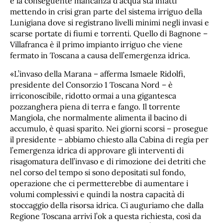
e la conseguente mancanza d’acqua sta infatti
mettendo in crisi gran parte del sistema irriguo della
Lunigiana dove si registrano livelli minimi negli invasi e
scarse portate di fiumi e torrenti. Quello di Bagnone –
Villafranca è il primo impianto irriguo che viene
fermato in Toscana a causa dell’emergenza idrica.
«L’invaso della Marana – afferma Ismaele Ridolfi,
presidente del Consorzio 1 Toscana Nord – è
irriconoscibile, ridotto ormai a una gigantesca
pozzanghera piena di terra e fango. Il torrente
Mangiola, che normalmente alimenta il bacino di
accumulo, è quasi sparito. Nei giorni scorsi – prosegue
il presidente – abbiamo chiesto alla Cabina di regia per
l’emergenza idrica di approvare gli interventi di
risagomatura dell’invaso e di rimozione dei detriti che
nel corso del tempo si sono depositati sul fondo,
operazione che ci permetterebbe di aumentare i
volumi complessivi e quindi la nostra capacità di
stoccaggio della risorsa idrica. Ci auguriamo che dalla
Regione Toscana arrivi l’ok a questa richiesta, così da