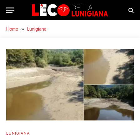
Home
»
Lunigiana
LUNIGIANA