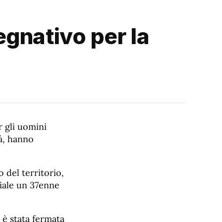
gnativo per la
r gli uomini
tà, hanno
o del territorio,
ciale un 37enne
 è stata fermata