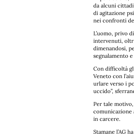
da alcuni cittad
di agitazione ps
nei confronti de
L’uomo, privo di
intervenuti, oltr
dimenandosi, per
segnalamento e r
Con difficoltà gl
Veneto con l’aiu
urlare verso i p
uccido”, sferran
Per tale motivo,
comunicazione a
in carcere.
Stamane l’AG ha 