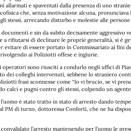
ini allarmati e spaventati dalla presenza di uno stranie
icofisica che, senza motivazione alcuna, pronunciava 
gli stessi, arrecando disturbo e molestie alle persone
 documenti e sin da subito decisamente aggressivo ve
e a rifiutarsi di declinare le proprie generalità, si è ge
 evitare di essere portato in Commissariato ai fini de
ivolgendo ai Poliziotti offese e ingiurie.
i operatori sono riusciti a condurlo negli uffici di Pia
to dei colleghi intervenuti, sebbene lo straniero con
oliziotti frasi sconnesse come “Io vi brucio, se vi pren
do calci e pugni contro gli stessi, colpendo un agent
 l’uomo è stato tratto in stato di arresto dando tempe
l PM di turno, dottoressa Conforti, che ne ha dispos
convalidato l’arresto mantenendo per l’uomo le prescr