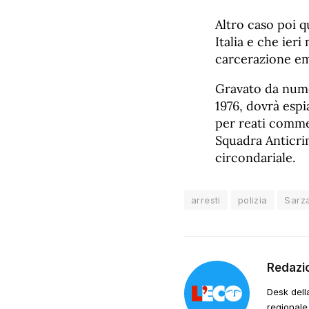
Altro caso poi q
Italia e che ieri
carcerazione em
Gravato da nume
1976, dovrà esp
per reati commes
Squadra Anticri
circondariale.
arresti
polizia
Sarz
Redazi
Desk dell
regionale