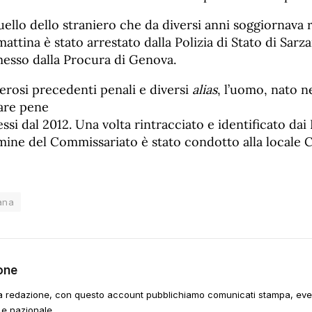
uello dello straniero che da diversi anni soggiornava
 mattina è stato arrestato dalla Polizia di Stato di Sarz
esso dalla Procura di Genova.
rosi precedenti penali e diversi
alias
, l’uomo, nato n
iare pene
si dal 2012. Una volta rintracciato e identificato dai P
mine del Commissariato è stato condotto alla locale 
ana
one
a redazione, con questo account pubblichiamo comunicati stampa, event
 e nazionale