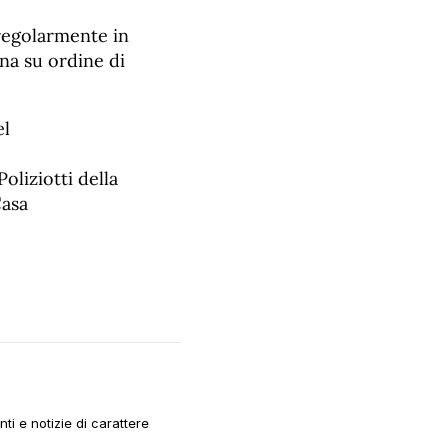
 regolarmente in
ana su ordine di
el
oliziotti della
Casa
i e notizie di carattere