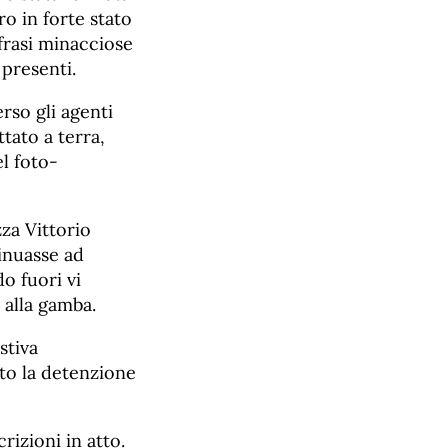
ro in forte stato
frasi minacciose
 presenti.
rso gli agenti
ttato a terra,
l foto-
zza Vittorio
tinuasse ad
do fuori vi
e alla gamba.
stiva
to la detenzione
izioni in atto.