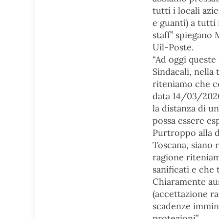
tutti i locali az
e guanti) a tutti
staff” spiegano 
Uil-Poste.
“Ad oggi queste
Sindacali, nella 
riteniamo che co
data 14/03/2020
la distanza di un
possa essere esp
Purtroppo alla d
Toscana, siano ri
ragione ritenia
sanificati e che 
Chiaramente aus
(accettazione r
scadenze immine
protezioni”.