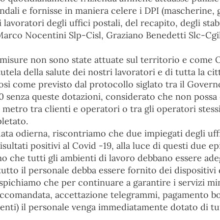
iendali e fornisse in maniera celere i DPI (mascherine, 
 i lavoratori degli uffici postali, del recapito, degli sta
Marco Nocentini Slp-Cisl, Graziano Benedetti Slc-Cgil e
 misure non sono state attuate sul territorio e come 
tutela della salute dei nostri lavoratori e di tutta la ci
sì come previsto dal protocollo siglato tra il Governo
 senza queste dotazioni, considerato che non possa 
 metro tra clienti e operatori o tra gli operatori stessi
letato.
ata odierna, riscontriamo che due impiegati degli uffi
sultati positivi al Covid -19, alla luce di questi due e
mo che tutti gli ambienti di lavoro debbano essere a
tutto il personale debba essere fornito dei dispositivi 
pichiamo che per continuare a garantire i servizi min
accomandata, accettazione telegrammi, pagamento bol
nti) il personale venga immediatamente dotato di tut