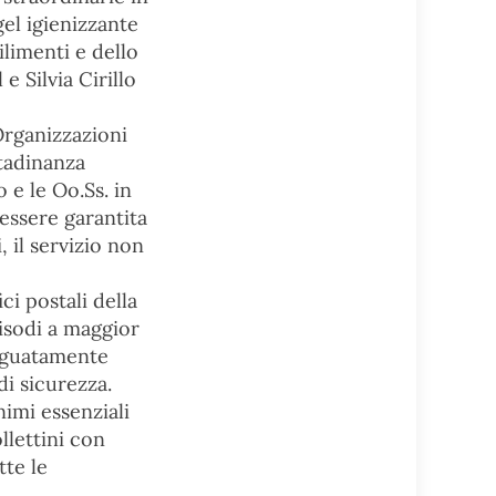
gel igienizzante
bilimenti e dello
 Silvia Cirillo
Organizzazioni
ttadinanza
 e le Oo.Ss. in
essere garantita
, il servizio non
ci postali della
pisodi a maggior
deguatamente
di sicurezza.
imi essenziali
lettini con
te le