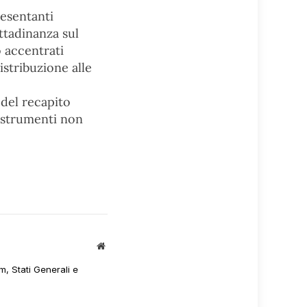
resentanti
ittadinanza sul
 accentrati
istribuzione alle
 del recapito
i strumenti non
Sito
web
m, Stati Generali e