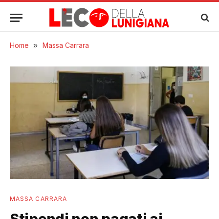
Home
»
Massa Carrara
MASSA CARRARA
Stipendi non pagati ai