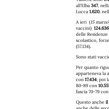
all’Elba
347
, nel
Lucca
1.620
, ne
A ieri (
15 marzo
vaccini)
124.636
delle Residenze 
scolastico, forz
(57.134).
Sono stati vacci
Per quanto riguar
apparteneva la a
con
17.434
; poi 
80-89 con
10.55
fascia 70-79 co
Questo anche
i
anche delle seco