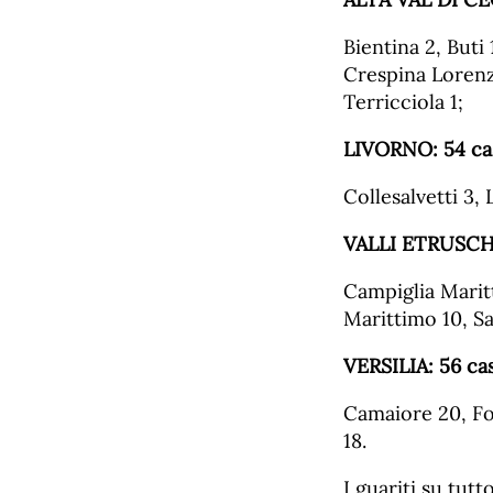
Bientina 2, Buti
Crespina Lorenz
Terricciola 1;
LIVORNO:
54
ca
Collesalvetti 3, 
VALLI
ETRUSCH
Campiglia Maritt
Marittimo 10, S
VERSILIA:
56
cas
Camaiore 20, For
18.
I guariti su tutt