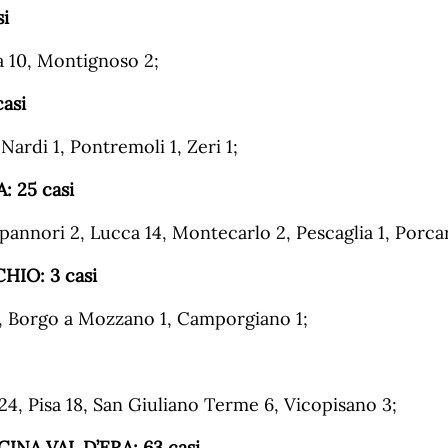
si
a 10, Montignoso 2;
asi
 Nardi 1, Pontremoli 1, Zeri 1;
A:
25
casi
pannori 2, Lucca 14, Montecarlo 2, Pescaglia 1, Porcar
HIO: 3 casi
1, Borgo a Mozzano 1, Camporgiano 1;
 24, Pisa 18, San Giuliano Terme 6, Vicopisano 3;
CINA
VAL
D’ERA: 63
casi