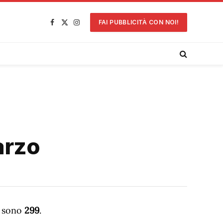
FAI PUBBLICITÀ CON NOI!
Facebook
X
Instagram
(Twitter)
arzo
, sono
299
.