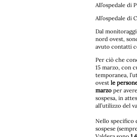
All’ospedale di P
All’ospedale di C
Dal monitoraggio
nord ovest, so
avuto contatti 
Per ciò che con
15 marzo, con cu
temporanea, l’u
ovest
le persone
marzo
per avere
sospesa, in atte
all’utilizzo del
Nello specifico 
sospese (sempre 
Valdera sono
1.