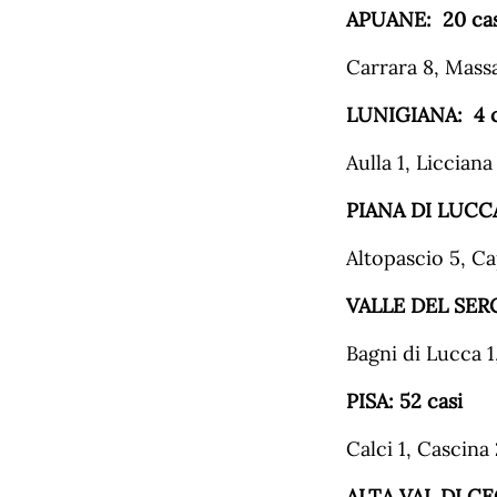
APUANE:
20
ca
Carrara 8, Mass
LUNIGIANA: 4 c
Aulla 1, Licciana
PIANA
DI
LUCC
Altopascio 5, Ca
VALLE DEL SERC
Bagni di Lucca 
PISA:
52
casi
Calci 1, Cascina
ALTA
VAL
DI
CE