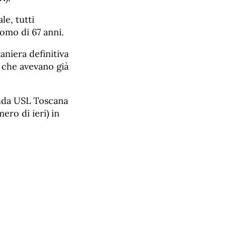
le, tutti
uomo di 67 anni.
maniera definitiva
e che avevano già
ienda USL Toscana
ero di ieri) in