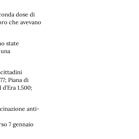
econda dose di
oro che avevano
no state
 una
cittadini
77; Piana di
l d’Era 1.500;
ccinazione anti-
orso 7 gennaio