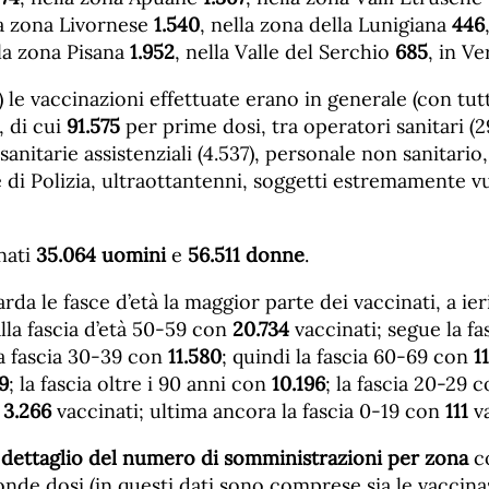
la zona Livornese
1.540
, nella zona della Lunigiana
446
lla zona Pisana
1.952
, nella Valle del Serchio
685
, in Ve
) le vaccinazioni effettuate erano in generale (con tutti
, di cui
91.575
per prime dosi, tra operatori sanitari (29
sanitarie assistenziali (4.537), personale non sanitario
e di Polizia, ultraottantenni, soggetti estremamente vu
nati
35.064 uomini
e
56.511 donne
.
da le fasce d’età la maggior parte dei vaccinati, a ieri
lla fascia d’età 50-59 con
20.734
vaccinati; segue la fa
la fascia 30-39 con
11.580
; quindi la fascia 60-69 con
1
9
; la fascia oltre i 90 anni con
10.196
; la fascia 20-29 
n
3.266
vaccinati; ultima ancora la fascia 0-19 con
111
va
l dettaglio del numero di somministrazioni per zona
co
nde dosi (in questi dati sono comprese sia le vaccina