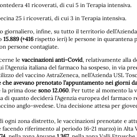
ontedera 41 ricoverati, di cui 5 in Terapia intensiva.
ecina 25 i ricoverati, di cui 3 in Terapia intensiva.
 giornaliero, infine, su tutto il territorio dell’Azien
no
15.889
(+416
rispetto ieri) le persone in quarantena
con persone contagiate.
cerne le
vaccinazioni anti-Covid
, relativamente alla d
i l’Agenzia italiana del farmaco ha sospeso, in via pr
tilizzo del vaccino AstraZeneca, nell’Azienda USL Tos
 che avevano prenotato l’appuntamento nei giorni dal
 la prima dose
sono 12.060
. Per tutte al momento la 
sa di quanto deciderà l’Agenzia europea del farmaco 
 vaccino anglo-svedese. Una decisione attesa per giove
di ogni zona distretto, le vaccinazioni prenotate e at
facendo riferimento al periodo 16-21 marzo) in Alta 
474
, nella zona Apuane
1.367
, nella zona Valli Etrusche