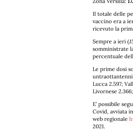
Zona Versilia:
17
Il totale delle 
vaccino era a ier
ricevuto la prim
Sempre a ieri (
1
somministrate l
percentuale dell
Le prime dosi so
untraottantenn
Lucca 2.597; Vall
Livornese 2.366;
E’ possibile seg
Covid, avviata i
web regionale
h
2021.