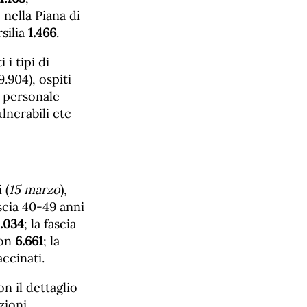
, nella Piana di
rsilia
1.466
.
 i tipi di
.904), ospiti
, personale
lnerabili etc
 (
15 marzo
),
scia 40-49 anni
1.034
; la fascia
con
6.661
; la
ccinati.
n il dettaglio
zioni