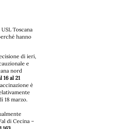
da USL Toscana
 perché hanno
ecisione di ieri,
ecauzionale e
cana nord
 16 al 21
vaccinazione è
relativamente
dì 18 marzo.
tualmente
Val di Cecina –
1.163
,