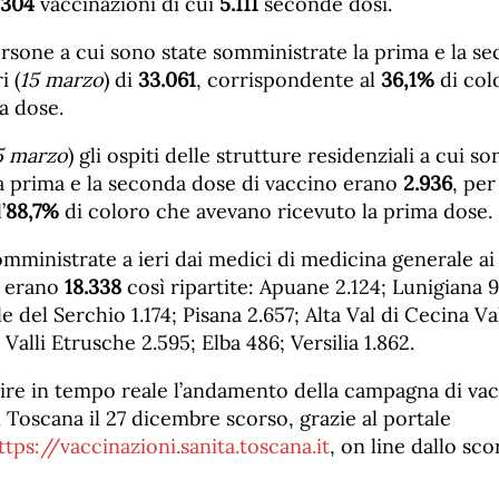
.304
vaccinazioni di cui
5.111
seconde dosi.
persone a cui sono state somministrate la prima e la s
i (
15 marzo
) di
33.061
, corrispondente al
36,1%
di col
a dose.
5 marzo
) gli ospiti delle strutture residenziali a cui so
a prima e la seconda dose di vaccino erano
2.936
, per
’
88,7%
di coloro che avevano ricevuto la prima dose.
mministrate a ieri dai medici di medicina generale ai 
i erano
18.338
così ripartite: Apuane 2.124; Lunigiana 9
e del Serchio 1.174; Pisana 2.657; Alta Val di Cecina Va
 Valli Etrusche 2.595; Elba 486; Versilia 1.862.
uire in tempo reale l’andamento della campagna di va
n Toscana il 27 dicembre scorso, grazie al portale
ttps://vaccinazioni.sanita.toscana.it
, on line dallo sc