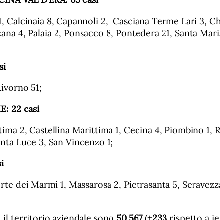
 1, Calcinaia 8, Capannoli 2, Casciana Terme Lari 3, Ch
ana 4, Palaia 2, Ponsacco 8, Pontedera 21, Santa Mari
si
Livorno 51;
E:
22
casi
ima 2, Castellina Marittima 1, Cecina 4, Piombino 1, 
anta Luce 3, San Vincenzo 1;
i
te dei Marmi 1, Massarosa 2, Pietrasanta 5, Seravezz
o il territorio aziendale sono
50.567
(
+233
rispetto a ier