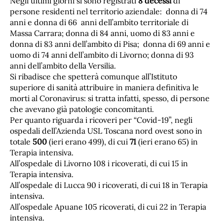
Negli ultimi giorni si sono registrati
8
decessi
di
persone residenti nel territorio aziendale: donna di 74
anni e donna di 66 anni dell’ambito territoriale di
Massa Carrara; donna di 84 anni, uomo di 83 anni e
donna di 83 anni dell’ambito di Pisa; donna di 69 anni e
uomo di 74 anni dell’ambito di Livorno; donna di 93
anni dell’ambito della Versilia.
Si ribadisce che spetterà comunque all’Istituto
superiore di sanità attribuire in maniera definitiva le
morti al Coronavirus: si tratta infatti, spesso, di persone
che avevano già patologie concomitanti.
Per quanto riguarda i ricoveri per “Covid-19”, negli
ospedali dell’Azienda USL Toscana nord ovest sono in
totale
500
(ieri erano 499), di cui
71
(ieri erano 65)
in
Terapia intensiva.
All’ospedale di Livorno 108 i ricoverati, di cui 15 in
Terapia intensiva.
All’ospedale di Lucca 90 i ricoverati, di cui 18 in Terapia
intensiva.
All’ospedale Apuane 105 ricoverati, di cui 22 in Terapia
intensiva.