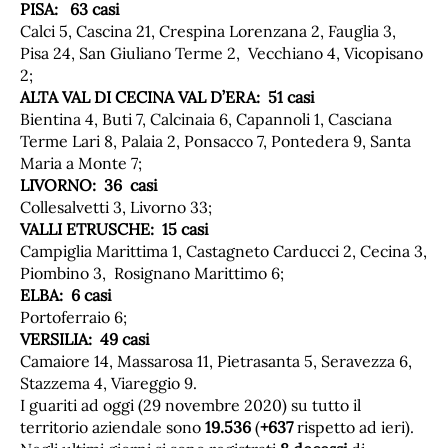
PISA:
63
casi
Calci 5, Cascina 21, Crespina Lorenzana 2, Fauglia 3,
Pisa 24, San Giuliano Terme 2, Vecchiano 4, Vicopisano
2;
ALTA VAL DI CECINA VAL D’ERA:
51
casi
Bientina 4, Buti 7, Calcinaia 6, Capannoli 1, Casciana
Terme Lari 8, Palaia 2, Ponsacco 7, Pontedera 9, Santa
Maria a Monte 7;
LIVORNO:
36
casi
Collesalvetti 3, Livorno 33;
VALLI ETRUSCHE: 1
5
casi
Campiglia Marittima 1, Castagneto Carducci 2, Cecina 3,
Piombino 3, Rosignano Marittimo 6;
ELBA:
6
casi
Portoferraio 6;
VERSILIA:
49
casi
Camaiore 14, Massarosa 11, Pietrasanta 5, Seravezza 6,
Stazzema 4, Viareggio 9.
I guariti ad oggi (29 novembre 2020) su tutto il
territorio aziendale sono
1
9
.
536
(
+
637
rispetto ad ieri).