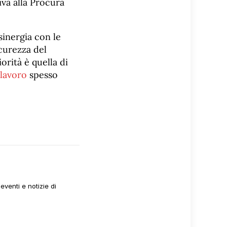
va alla Procura
 sinergia con le
icurezza del
orità è quella di
 lavoro
spesso
venti e notizie di