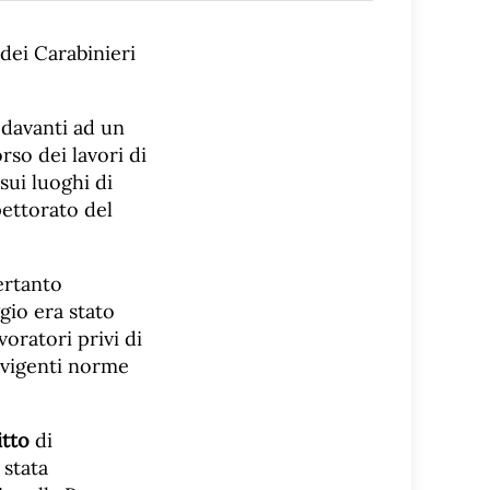
 dei Carabinieri
e davanti ad un
rso dei lavori di
sui luoghi di
pettorato del
pertanto
ggio era stato
oratori privi di
e vigenti norme
itto
di
 stata