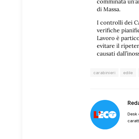
comminata un’a
di Massa.
I controlli dei C
verifiche pianif
Lavoro è partico
evitare il ripet
causati dall’ino
carabinieri
edile
Red
Desk 
carat