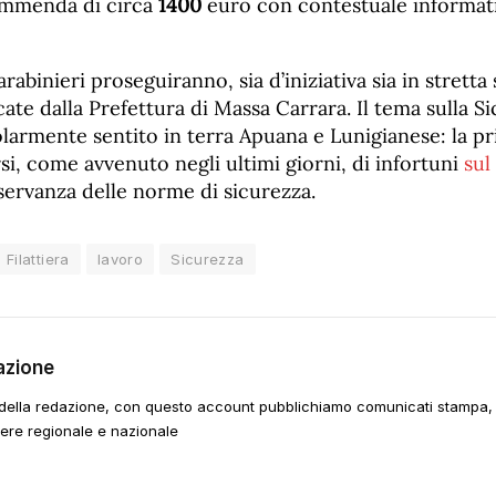
mmenda di circa
1400
euro con contestuale informati
arabinieri proseguiranno, sia d’iniziativa sia in stretta
icate dalla Prefettura di Massa Carrara. Il tema sulla S
larmente sentito in terra Apuana e Lunigianese: la pri
ersi, come avvenuto negli ultimi giorni, di infortuni
sul
sservanza delle norme di sicurezza.
Filattiera
lavoro
Sicurezza
azione
della redazione, con questo account pubblichiamo comunicati stampa, e
tere regionale e nazionale