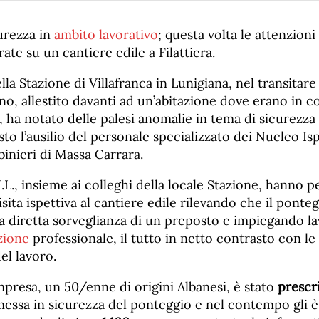
urezza in
ambito lavorativo
; questa volta le attenzioni
ate su un cantiere edile a Filattiera.
lla Stazione di Villafranca in Lunigiana, nel transitar
o, allestito davanti ad un’abitazione dove erano in co
, ha notato delle palesi anomalie in tema di sicurezza 
sto l’ausilio del personale specializzato dei Nucleo Is
inieri di Massa Carrara.
.I.L., insieme ai colleghi della locale Stazione, hanno 
isita ispettiva al cantiere edile rilevando che il ponte
 diretta sorveglianza di un preposto e impiegando lav
zione
professionale, il tutto in netto contrasto con l
el lavoro.
’impresa, un 50/enne di origini Albanesi, è stato
prescr
essa in sicurezza del ponteggio e nel contempo gli è