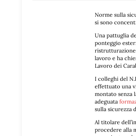
Norme sulla sic
si sono concentr
Una pattuglia de
ponteggio estern
ristrutturazione
lavoro e ha chie
Lavoro dei Carab
I colleghi del N
effettuato una v
montato senza la
adeguata
forma
sulla sicurezza d
Al titolare dell
procedere alla m